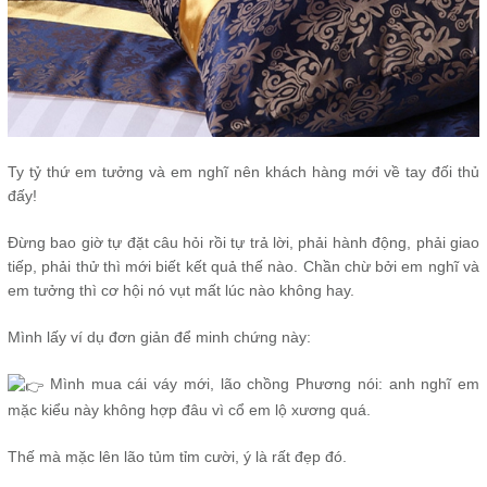
Ty tỷ thứ em tưởng và em nghĩ nên khách hàng mới về tay đối thủ
đấy!
Đừng bao giờ tự đặt câu hỏi rồi tự trả lời, phải hành động, phải giao
tiếp, phải thử thì mới biết kết quả thế nào. Chần chừ bởi em nghĩ và
em tưởng thì cơ hội nó vụt mất lúc nào không hay.
Mình lấy ví dụ đơn giản để minh chứng này:
Mình mua cái váy mới, lão chồng Phương nói: anh nghĩ em
mặc kiểu này không hợp đâu vì cổ em lộ xương quá.
Thế mà mặc lên lão tủm tỉm cười, ý là rất đẹp đó.