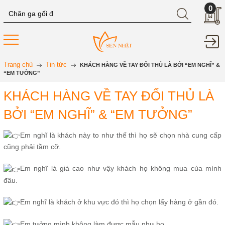
0
Trang chủ
Tin tức
KHÁCH HÀNG VỀ TAY ĐỐI THỦ LÀ BỞI “EM NGHĨ” &
“EM TƯỞNG”
KHÁCH HÀNG VỀ TAY ĐỐI THỦ LÀ
BỞI “EM NGHĨ” & “EM TƯỞNG”
Em nghĩ là khách này to như thế thì họ sẽ chọn nhà cung cấp
cũng phải tầm cỡ.
Em nghĩ là giá cao như vậy khách họ không mua của mình
đâu.
Em nghĩ là khách ở khu vực đó thì họ chọn lấy hàng ở gần đó.
Em tưởng mình không làm được mẫu như họ.