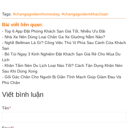
Tags:
#changagoidemhomestay,
#changagoidemkhachsan
Bài viết liên quan:
-
Top 6 App Đặt Phòng Khách Sạn Giá Tốt, Nhiều Ưu Đãi
-
Nhà Xe Nên Dùng Loại Chăn Ga Xe Giường Nằm Nào?
-
Nghề Bellman Là Gì? Công Việc Thú Vị Phía Sau Cánh Cửa Khách
Sạn
-
Bỏ Túi Ngay 3 Kinh Nghiệm Đặt Khách Sạn Giá Rẻ Cho Mùa Du
Lịch
-
Khăn Tắm Nén Du Lịch Loại Nào Tốt? Cách Tận Dụng Khăn Nén
Sau Khi Dùng Xong
-
Gối Gác Chân Cho Người Bị Giãn Tĩnh Mạch Giúp Giảm Đau Và
Phù Chân
Viết bình luận
Tên
*