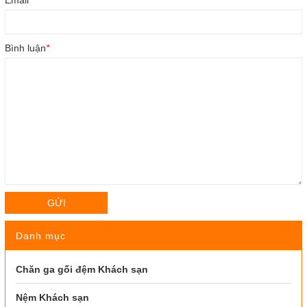
Email
*
Bình luận
*
GỬI
Danh mục
Chăn ga gối đệm Khách sạn
Nệm Khách sạn