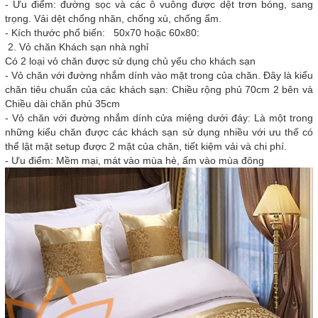
- Ưu điểm: đường sọc và các ô vuông được dệt trơn bóng, sang
trọng. Vải dệt chống nhăn, chống xù, chống ẩm.
- Kích thước phổ biến: 50x70 hoặc 60x80:
2. Vỏ chăn Khách sạn nhà nghỉ
Có 2 loại vỏ chăn được sử dụng chủ yếu cho khách sạn
- Vỏ chăn với đường nhắm dính vào mặt trong của chăn. Đây là kiểu
chăn tiêu chuẩn của các khách sạn: Chiều rộng phủ 70cm 2 bên và
Chiều dài chăn phủ 35cm
- Vỏ chăn với đường nhắm dính cửa miệng dưới đáy: Là một trong
những kiểu chăn được các khách sạn sử dụng nhiều với ưu thế có
thể lật mặt setup được 2 mặt của chăn, tiết kiệm vải và chi phí.
- Ưu điểm: Mềm mại, mát vào mùa hè, ấm vào mùa đông