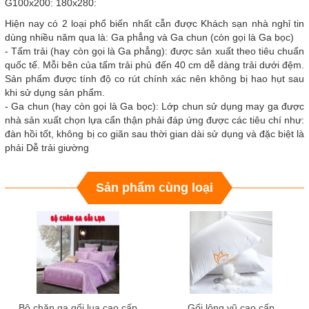
G100x200: 180x280:
Hiện nay có 2 loại phổ biến nhất cẫn được Khách sạn nhà nghỉ tin
dùng nhiều năm qua là: Ga phẳng và Ga chun (còn gọi là Ga bọc)
- Tấm trải (hay còn gọi là Ga phẳng): được sản xuất theo tiêu chuẩn
quốc tế. Mỗi bên của tấm trải phủ đến 40 cm dễ dàng trải dưới đệm.
Sản phẩm được tính độ co rút chính xác nên không bị hao hụt sau
khi sử dụng sản phẩm.
- Ga chun (hay còn gọi là Ga bọc): Lớp chun sử dụng may ga được
nhà sản xuất chọn lựa cẩn thận phải đáp ứng được các tiêu chí như:
đàn hồi tốt, không bị co giãn sau thời gian dài sử dụng và đặc biệt là
phải Dễ trải giường
Sản phẩm cùng loại
Bộ chăn ga gối lụa cao cấp
Gối lông vũ cao cấp