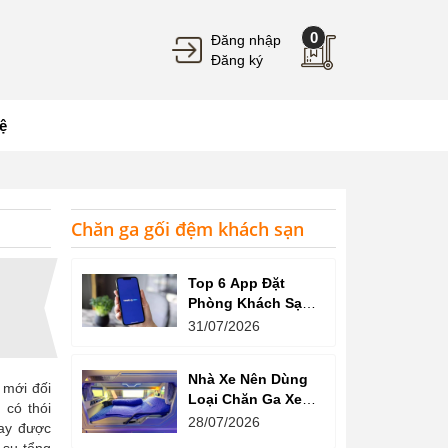
0
Đăng nhập
Đăng ký
ệ
Chăn ga gối đệm khách sạn
Top 6 App Đặt
Phòng Khách Sạn
Giá Tốt, Nhiều Ưu
31/07/2026
Đãi
Nhà Xe Nên Dùng
 mới đối
Loại Chăn Ga Xe
 có thói
Giường Nằm Nào?
28/07/2026
nay được