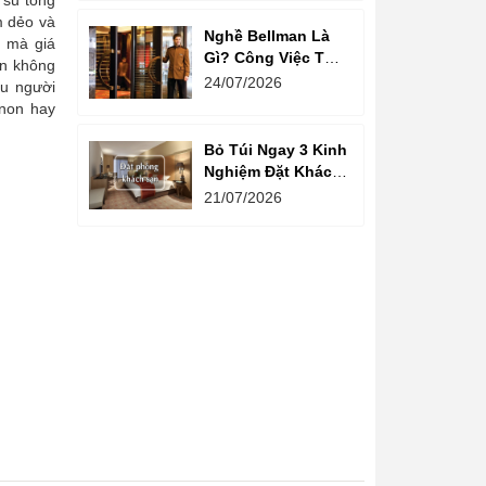
 su tổng
m dẻo và
Nghề Bellman Là
n mà giá
Gì? Công Việc Thú
ọn không
Vị Phía Sau Cánh
24/07/2026
ều người
Cửa Khách Sạn
 non hay
Bỏ Túi Ngay 3 Kinh
Nghiệm Đặt Khách
Sạn Giá Rẻ Cho
21/07/2026
Mùa Du Lịch