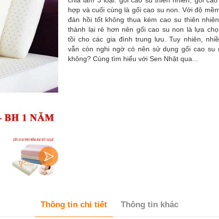
chia làm 3 loại: gối cao su thiên nhiên, gối cao
hợp và cuối cùng là gối cao su non. Với độ mề
đàn hồi tốt không thua kém cao su thiên nhiê
thành lại rẻ hơn nên gối cao su non là lựa ch
tồi cho các gia đình trung lưu. Tuy nhiên, nhi
vẫn còn nghi ngờ có nên sử dụng gối cao su
không? Cùng tìm hiểu với Sen Nhật qua...
Thông tin chi tiết
Thông tin khác