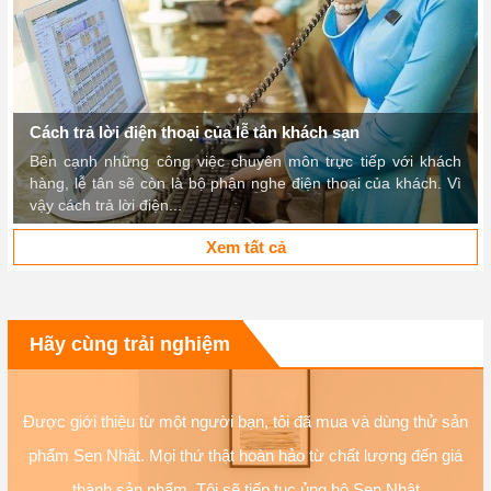
Cách trả lời điện thoại của lễ tân khách sạn
Bên cạnh những công việc chuyên môn trực tiếp với khách
hàng, lễ tân sẽ còn là bộ phận nghe điện thoại của khách. Vì
vậy cách trả lời điện...
Xem tất cả
Hãy cùng trải nghiệm
Được giới thiệu từ một người bạn, tôi đã mua và dùng thử sản
phẩm Sen Nhật. Mọi thứ thật hoàn hảo từ chất lượng đến giá
thành sản phẩm. Tôi sẽ tiếp tục ủng hộ Sen Nhật