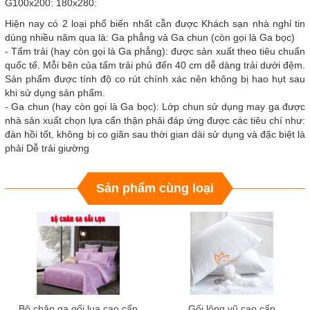
G100x200: 180x280:
Hiện nay có 2 loại phổ biến nhất cẫn được Khách sạn nhà nghỉ tin
dùng nhiều năm qua là: Ga phẳng và Ga chun (còn gọi là Ga bọc)
- Tấm trải (hay còn gọi là Ga phẳng): được sản xuất theo tiêu chuẩn
quốc tế. Mỗi bên của tấm trải phủ đến 40 cm dễ dàng trải dưới đệm.
Sản phẩm được tính độ co rút chính xác nên không bị hao hụt sau
khi sử dụng sản phẩm.
- Ga chun (hay còn gọi là Ga bọc): Lớp chun sử dụng may ga được
nhà sản xuất chọn lựa cẩn thận phải đáp ứng được các tiêu chí như:
đàn hồi tốt, không bị co giãn sau thời gian dài sử dụng và đặc biệt là
phải Dễ trải giường
Sản phẩm cùng loại
Bộ chăn ga gối lụa cao cấp
Gối lông vũ cao cấp