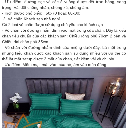
- Ưu điểm: đường sọc và các ô vuông được dệt trơn bóng, sang
trọng. Vải dệt chống nhăn, chống xù, chống ẩm.
- Kích thước phổ biến: 50x70 hoặc 60x80:
2. Vỏ chăn Khách sạn nhà nghỉ
Có 2 loại vỏ chăn được sử dụng chủ yếu cho khách sạn
- Vỏ chăn với đường nhắm dính vào mặt trong của chăn. Đây là kiểu
chăn tiêu chuẩn của các khách sạn: Chiều rộng phủ 70cm 2 bên và
Chiều dài chăn phủ 35cm
- Vỏ chăn với đường nhắm dính cửa miệng dưới đáy: Là một trong
những kiểu chăn được các khách sạn sử dụng nhiều với ưu thế có
thể lật mặt setup được 2 mặt của chăn, tiết kiệm vải và chi phí.
- Ưu điểm: Mềm mại, mát vào mùa hè, ấm vào mùa đông