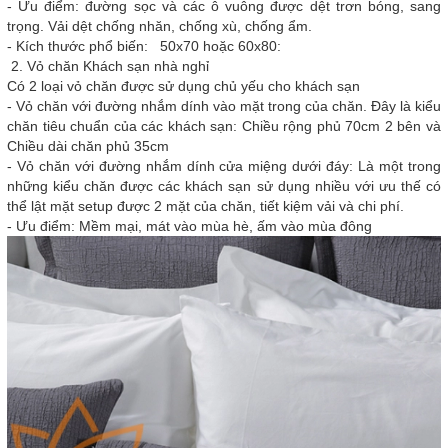
- Ưu điểm: đường sọc và các ô vuông được dệt trơn bóng, sang
trọng. Vải dệt chống nhăn, chống xù, chống ẩm.
- Kích thước phổ biến: 50x70 hoặc 60x80:
2. Vỏ chăn Khách sạn nhà nghỉ
Có 2 loại vỏ chăn được sử dụng chủ yếu cho khách sạn
- Vỏ chăn với đường nhắm dính vào mặt trong của chăn. Đây là kiểu
chăn tiêu chuẩn của các khách sạn: Chiều rộng phủ 70cm 2 bên và
Chiều dài chăn phủ 35cm
- Vỏ chăn với đường nhắm dính cửa miệng dưới đáy: Là một trong
những kiểu chăn được các khách sạn sử dụng nhiều với ưu thế có
thể lật mặt setup được 2 mặt của chăn, tiết kiệm vải và chi phí.
- Ưu điểm: Mềm mại, mát vào mùa hè, ấm vào mùa đông