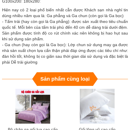
G100x200: 180x280:
Hiện nay có 2 loại phổ biến nhất cẫn được Khách sạn nhà nghỉ tin
dùng nhiều năm qua là: Ga phẳng và Ga chun (còn gọi là Ga bọc)
- Tấm trải (hay còn gọi là Ga phẳng): được sản xuất theo tiêu chuẩn
quốc tế. Mỗi bên của tấm trải phủ đến 40 cm dễ dàng trải dưới đệm.
Sản phẩm được tính độ co rút chính xác nên không bị hao hụt sau
khi sử dụng sản phẩm.
- Ga chun (hay còn gọi là Ga bọc): Lớp chun sử dụng may ga được
nhà sản xuất chọn lựa cẩn thận phải đáp ứng được các tiêu chí như:
đàn hồi tốt, không bị co giãn sau thời gian dài sử dụng và đặc biệt là
phải Dễ trải giường
Sản phẩm cùng loại
Bộ chăn ga gối lụa cao cấp
Gối lông vũ cao cấp