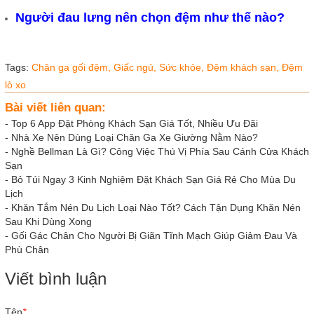
Người đau lưng nên chọn đệm như thế nào?
Tags:
Chăn ga gối đệm,
Giấc ngủ,
Sức khỏe,
Đệm khách sạn,
Đệm
lò xo
Bài viết liên quan:
-
Top 6 App Đặt Phòng Khách Sạn Giá Tốt, Nhiều Ưu Đãi
-
Nhà Xe Nên Dùng Loại Chăn Ga Xe Giường Nằm Nào?
-
Nghề Bellman Là Gì? Công Việc Thú Vị Phía Sau Cánh Cửa Khách
Sạn
-
Bỏ Túi Ngay 3 Kinh Nghiệm Đặt Khách Sạn Giá Rẻ Cho Mùa Du
Lịch
-
Khăn Tắm Nén Du Lịch Loại Nào Tốt? Cách Tận Dụng Khăn Nén
Sau Khi Dùng Xong
-
Gối Gác Chân Cho Người Bị Giãn Tĩnh Mạch Giúp Giảm Đau Và
Phù Chân
Viết bình luận
Tên
*