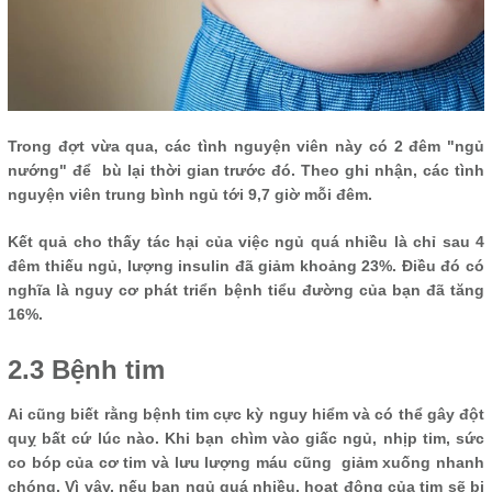
Trong đợt vừa qua, các tình nguyện viên này có 2 đêm "ngủ
nướng" để bù lại thời gian trước đó. Theo ghi nhận, các tình
nguyện viên trung bình ngủ tới 9,7 giờ mỗi đêm.
Kết quả cho thấy tác hại của việc ngủ quá nhiều là chỉ sau 4
đêm thiếu ngủ, lượng insulin đã giảm khoảng 23%. Điều đó có
nghĩa là nguy cơ phát triển bệnh tiểu đường của bạn đã tăng
16%.
2.3 Bệnh tim
Ai cũng biết rằng bệnh tim cực kỳ nguy hiểm và có thể gây đột
quỵ bất cứ lúc nào. Khi bạn chìm vào giấc ngủ, nhịp tim, sức
co bóp của cơ tim và lưu lượng máu cũng giảm xuống nhanh
chóng. Vì vậy, nếu bạn ngủ quá nhiều, hoạt động của tim sẽ bị