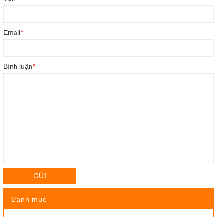
Email
*
Bình luận
*
GỬI
Danh mục