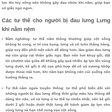
lực lên tủy sống nên không gây đau nhức khi nằm, giúp bạn
có giấc ngủ ngon.
Các tư thế cho người bị đau lưng Lưng
khi nằm nệm
Nằm nghiêng: tư thế nằm thông thường giúp cột sống
không bị cong, vị trí của bụng, lưng và cổ luôn thẳng hàng,
giúp oxy đến phổi một cách dễ dàng hơn, làm giảm đau lưng
mà còn giúp cải thiện giấc ngủ. Bạn nên hơi khụy gối, đặt
túi chườm vào giữa để không gây quá nhiều áp lực lên vùng
lưng dưới, kê gối ở độ cao phù hợp để cổ và xương khớp
được thoải mái hơn, khi nằm bạn không nên cúi xuống nên
hướng thẳng ra.
Tư thế nằm ngửa truyền thống: tư thế phổ biến đối với
những người bị đau lưng đồng thời giúp máu lưu thông dễ
dàng lên não, cổ và lưng ở tư thế tự nhiên nhất, nên kê gối
dưới 2 gối hoặc dưới thắt lưng để tránh giảm áp lực cho
vùng lưng và hạn chế cong vẹo cột sống.