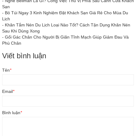
-
Nghề Bellman Là Gì? Công Việc Thú Vị Phía Sau Cánh Cửa Khách
Sạn
-
Bỏ Túi Ngay 3 Kinh Nghiệm Đặt Khách Sạn Giá Rẻ Cho Mùa Du
Lịch
-
Khăn Tắm Nén Du Lịch Loại Nào Tốt? Cách Tận Dụng Khăn Nén
Sau Khi Dùng Xong
-
Gối Gác Chân Cho Người Bị Giãn Tĩnh Mạch Giúp Giảm Đau Và
Phù Chân
Viết bình luận
Tên
*
Email
*
Bình luận
*