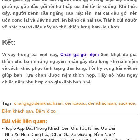
giường, gập đầu gối rồi hạ thấp cơ thể từ từ xuống. Khi thức
dậy, người bệnh cần ngẩng cao mặt lên, hai cái đầu gối nên
uốn cong lại và đẩy người lên bằng cả hai tay. Tránh cúi người
về phía sau vì điều này có thể khiến lưng bạn đau hơn.
Kết:
Vì vậy trong bài viết này,
Chăn ga gối đệm
Sen Nhật đã giải
thích cho bạn những nguyên nhân gây đau lưng khi nằm nệm
và cách khắc phục tình trạng đau lưng. Tôi hy vọng bài viết sẽ
giúp bạn lựa chọn được nệm thích hợp. Hãy sở hữu ngay
chiếc nệm phù hợp cho gia đình bạn nhé.
Tags:
changagoidemkhachsan,
demcaosu,
demkhachsan,
suckhoe,
Đệm khách sạn,
Đệm lò xo
Bài viết liên quan:
-
Top 6 App Đặt Phòng Khách Sạn Giá Tốt, Nhiều Ưu Đãi
-
Nhà Xe Nên Dùng Loại Chăn Ga Xe Giường Nằm Nào?