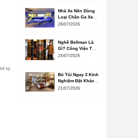
Nhà Xe Nên Dùng
Loại Chăn Ga Xe
Giường Nằm Nào?
28/07/2026
Nghề Bellman Là
Gì? Công Việc Thú
Vị Phía Sau Cánh
24/07/2026
Cửa Khách Sạn
thế kỷ
Bỏ Túi Ngay 3 Kinh
Nghiệm Đặt Khách
Sạn Giá Rẻ Cho
21/07/2026
Mùa Du Lịch