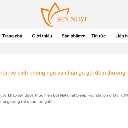
Trang chủ
Giới thiệu
Sản phẩm
Tin tức
Liên h
 nên vệ sinh phòng ngủ và chăn ga gối đệm thường
5
uộc khảo sát được thực hiện bởi National Sleep Foundation ở Mỹ, 73
 trải giường rất quan trọng để...