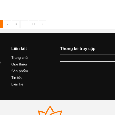
1
2
3
...
11
»
Liên kết
Thống kê truy cập
Trang chủ
í
Giới thiệu
Sản phẩm
Tin tức
Liên hệ