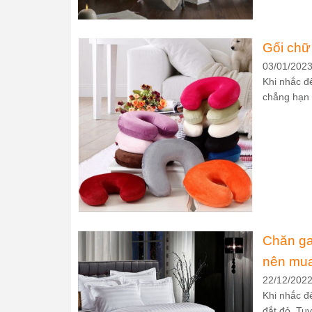
Gối chữ
03/01/202
Khi nhắc đ
chẳng hạn n
Chăn ga
nên mua
22/12/202
Khi nhắc đ
đắt đỏ. Tuy