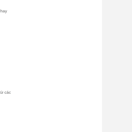
 hay
từ các