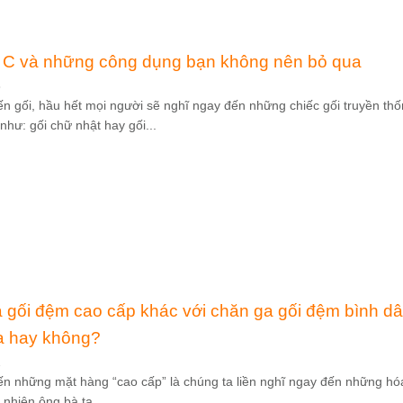
 C và những công dụng bạn không nên bỏ qua
3
ến gối, hầu hết mọi người sẽ nghĩ ngay đến những chiếc gối truyền thố
hư: gối chữ nhật hay gối...
 gối đệm cao cấp khác với chăn ga gối đệm bình dâ
 hay không?
2
ến những mặt hàng “cao cấp” là chúng ta liền nghĩ ngay đến những hó
 nhiên ông bà ta...