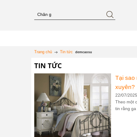
Trang chủ
Tin tức
demcaosu
TIN TỨC
Tại sao
xuyên?
22/07/202
Theo một c
tin rằng ga