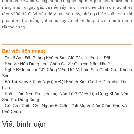
nước ấm <60 độ C. Ngoài ra, cũng không nên phơi khăn dưới ánh
nắng mặt trời gay gắt, và nếu sấy thì chỉ nên điều chỉnh ở mức nhiệt
tầm <200 độ C. Vì nếu để ý bạn sẽ thấy, những chiếc khăn sau khi
phơi dưới trời nắng gặt hoặc sấy với nhiệt độ quá cao đều trở nên
rất thô cứng.
Bài viết liên quan:
-
Top 6 App Đặt Phòng Khách Sạn Giá Tốt, Nhiều Ưu Đãi
-
Nhà Xe Nên Dùng Loại Chăn Ga Xe Giường Nằm Nào?
-
Nghề Bellman Là Gì? Công Việc Thú Vị Phía Sau Cánh Cửa Khách
Sạn
-
Bỏ Túi Ngay 3 Kinh Nghiệm Đặt Khách Sạn Giá Rẻ Cho Mùa Du
Lịch
-
Khăn Tắm Nén Du Lịch Loại Nào Tốt? Cách Tận Dụng Khăn Nén
Sau Khi Dùng Xong
-
Gối Gác Chân Cho Người Bị Giãn Tĩnh Mạch Giúp Giảm Đau Và
Phù Chân
Viết bình luận