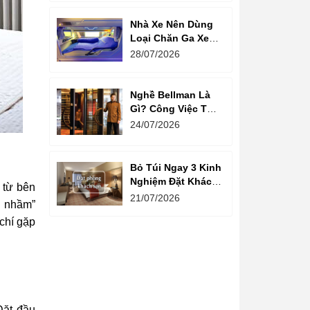
Nhà Xe Nên Dùng
Loại Chăn Ga Xe
Giường Nằm Nào?
28/07/2026
Nghề Bellman Là
Gì? Công Việc Thú
Vị Phía Sau Cánh
24/07/2026
Cửa Khách Sạn
Bỏ Túi Ngay 3 Kinh
Nghiệm Đặt Khách
g từ bên
Sạn Giá Rẻ Cho
21/07/2026
u nhầm”
Mùa Du Lịch
chí gặp
Đặt đầu