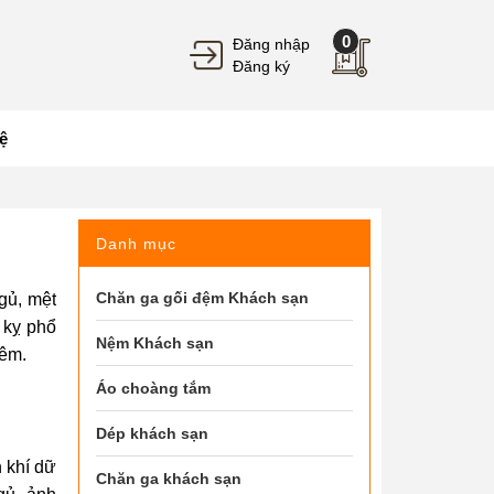
0
Đăng nhập
Đăng ký
ệ
Danh mục
Chăn ga gối đệm Khách sạn
gủ, mệt
 kỵ phổ
Nệm Khách sạn
đêm.
Áo choàng tắm
Dép khách sạn
 khí dữ
Chăn ga khách sạn