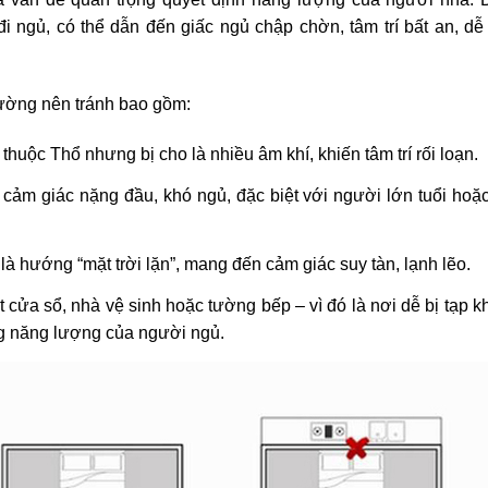
i ngủ, có thể dẫn đến giấc ngủ chập chờn, tâm trí bất an, dễ
ường nên tránh bao gồm:
ộc Thổ nhưng bị cho là nhiều âm khí, khiến tâm trí rối loạn.
m giác nặng đầu, khó ngủ, đặc biệt với người lớn tuổi hoặ
 hướng “mặt trời lặn”, mang đến cảm giác suy tàn, lạnh lẽo.
 cửa sổ, nhà vệ sinh hoặc tường bếp – vì đó là nơi dễ bị tạp k
g năng lượng của người ngủ.