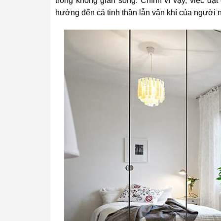
trong không gian sống. Chính vì vậy, việc đặ
hưởng đến cả tinh thần lẫn vận khí của người 