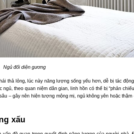
Ngủ đối diện gương
 thái thả lỏng, lúc này năng lượng sống yếu hơn, dễ bị tác độn
 ngủ, theo quan niệm dân gian, linh hồn có thể bị “phản chiế
 sâu – gây nên hiện tượng mộng mị, ngủ không yên hoặc thậm 
ng xấu
à vấn đề quan trọng quyết định năng lượng của người nhà. 