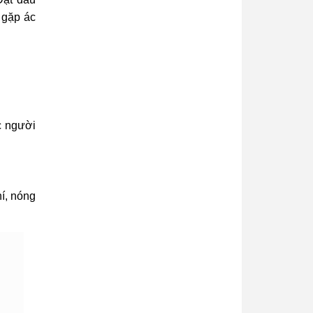
 gặp ác
c người
hí, nóng