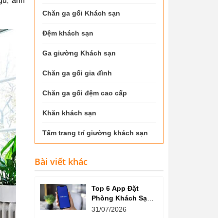
gủ, ảnh
Chăn ga gối Khách sạn
Đệm khách sạn
Ga giường Khách sạn
Chăn ga gối gia đình
Chăn ga gối đệm cao cấp
Khăn khách sạn
Tấm trang trí giường khách sạn
Bài viết khác
Top 6 App Đặt
Phòng Khách Sạn
Giá Tốt, Nhiều Ưu
31/07/2026
Đãi