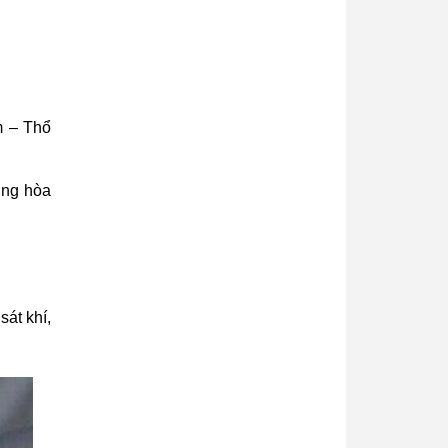
m – Thổ
ung hòa
át khí,