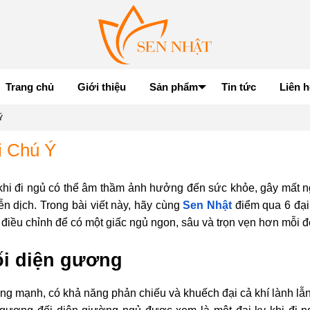
Trang chủ
Giới thiệu
Sản phẩm
Tin tức
Liên h
Ý
i Chú Ý
 khi đi ngủ có thể âm thầm ảnh hưởng đến sức khỏe, gây mất n
n dịch. Trong bài viết này, hãy cùng
Sen Nhật
điểm qua 6 đại
điều chỉnh để có một giấc ngủ ngon, sâu và trọn vẹn hơn mỗi 
đối diện gương
g mạnh, có khả năng phản chiếu và khuếch đại cả khí lành lẫn