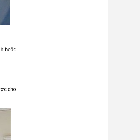
ình hoặc
ược cho