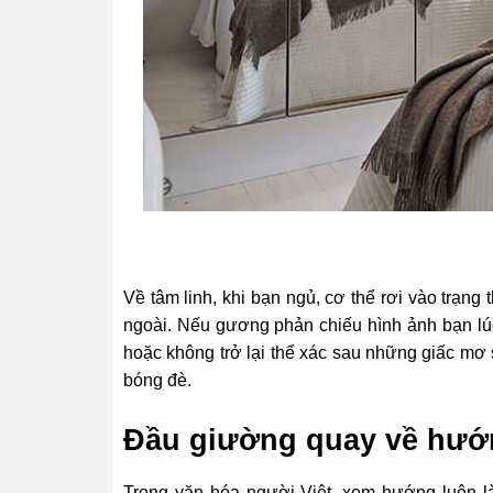
Về tâm linh, khi bạn ngủ, cơ thể rơi vào trạng
ngoài. Nếu gương phản chiếu hình ảnh bạn lúc
hoặc không trở lại thể xác sau những giấc mơ
bóng đè.
Đầu giường quay về hướ
Trong văn hóa người Việt, xem hướng luôn l