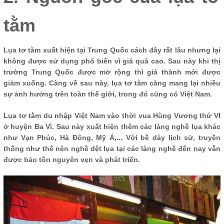
tằm
Lụa tơ tằm xuất hiện tại Trung Quốc cách đây rất lâu nhưng lại
không được sử dụng phổ biến vì giá quá cao. Sau này khi thị
trường Trung Quốc được mở rộng thì giá thành mới được
giảm xuống. Càng về sau này, lụa tơ tằm càng mang lại nhiều
sự ảnh hưởng trên toàn thế giới, trong đó cũng có Việt Nam.
Lụa tơ tằm du nhập Việt Nam vào thời vua Hùng Vương thứ VI
ở huyện Ba Vì. Sau này xuất hiện thêm các làng nghề lụa khác
như Vạn Phúc, Hà Đông, Mỹ Á,... Với bề dày lịch sử, truyền
thống như thế nên nghề dệt lụa tại các làng nghề đến nay vẫn
được bảo tồn nguyên vẹn và phát triển.