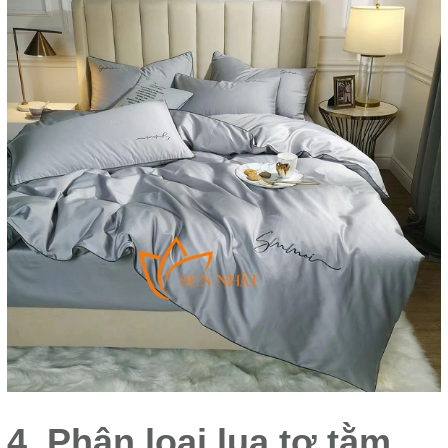
4. Phân loại lụa tơ tằm