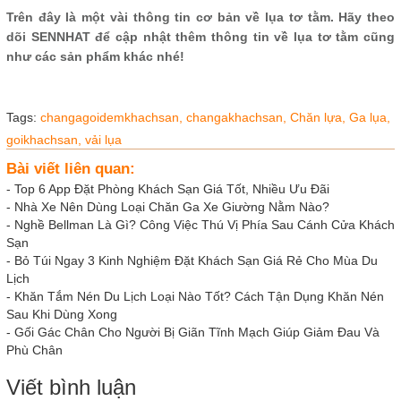
Trên đây là một vài thông tin cơ bản về lụa tơ tằm. Hãy theo
dõi SENNHAT để cập nhật thêm thông tin về lụa tơ tằm cũng
như các sản phẩm khác nhé!
Tags:
changagoidemkhachsan,
changakhachsan,
Chăn lựa,
Ga lụa,
goikhachsan,
vải lụa
Bài viết liên quan:
-
Top 6 App Đặt Phòng Khách Sạn Giá Tốt, Nhiều Ưu Đãi
-
Nhà Xe Nên Dùng Loại Chăn Ga Xe Giường Nằm Nào?
-
Nghề Bellman Là Gì? Công Việc Thú Vị Phía Sau Cánh Cửa Khách
Sạn
-
Bỏ Túi Ngay 3 Kinh Nghiệm Đặt Khách Sạn Giá Rẻ Cho Mùa Du
Lịch
-
Khăn Tắm Nén Du Lịch Loại Nào Tốt? Cách Tận Dụng Khăn Nén
Sau Khi Dùng Xong
-
Gối Gác Chân Cho Người Bị Giãn Tĩnh Mạch Giúp Giảm Đau Và
Phù Chân
Viết bình luận