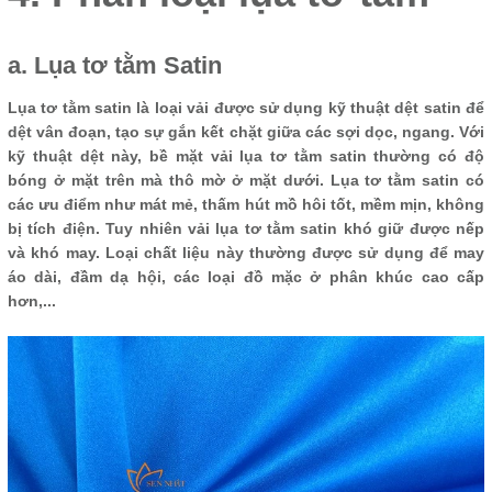
a. Lụa tơ tằm Satin
Lụa tơ tằm satin là loại vải được sử dụng kỹ thuật dệt satin để
dệt vân đoạn, tạo sự gắn kết chặt giữa các sợi dọc, ngang. Với
kỹ thuật dệt này, bề mặt vải lụa tơ tằm satin thường có độ
bóng ở mặt trên mà thô mờ ở mặt dưới. Lụa tơ tằm satin có
các ưu điểm như mát mẻ, thấm hút mồ hôi tốt, mềm mịn, không
bị tích điện. Tuy nhiên vải lụa tơ tằm satin khó giữ được nếp
và khó may. Loại chất liệu này thường được sử dụng để may
áo dài, đầm dạ hội, các loại đồ mặc ở phân khúc cao cấp
hơn,...