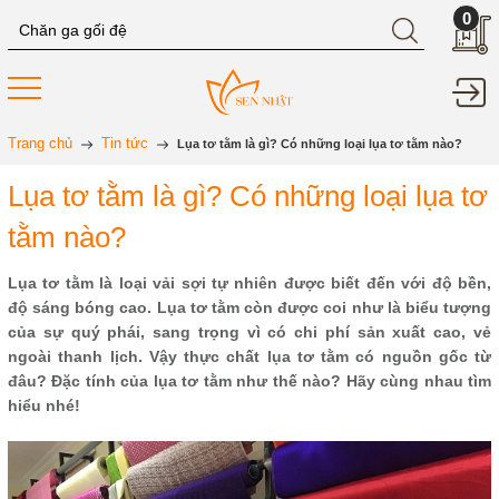
0
Trang chủ
Tin tức
Lụa tơ tằm là gì? Có những loại lụa tơ tằm nào?
Lụa tơ tằm là gì? Có những loại lụa tơ
tằm nào?
Lụa tơ tằm là loại vải sợi tự nhiên được biết đến với độ bền,
độ sáng bóng cao. Lụa tơ tằm còn được coi như là biểu tượng
của sự quý phái, sang trọng vì có chi phí sản xuất cao, vẻ
ngoài thanh lịch. Vậy thực chất lụa tơ tằm có nguồn gốc từ
đâu? Đặc tính của lụa tơ tằm như thế nào? Hãy cùng nhau tìm
hiểu nhé!