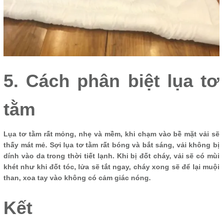
5. Cách phân biệt lụa tơ
tằm
Lụa tơ tằm rất mỏng, nhẹ và mềm, khi chạm vào bề mặt vải sẽ
thấy mát mẻ. Sợi lụa tơ tằm rất bóng và bắt sáng, vải không bị
dính vào da trong thời tiết lạnh. Khi bị đốt cháy, vải sẽ có mùi
khét như khi đốt tóc, lửa sẽ tắt ngay, cháy xong sẽ để lại muội
than, xoa tay vào không có cảm giác nóng.
Kết