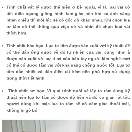
Tính chất vật lý được thể hiện ở bề ngoài, vì là loại vải có
tiết diện ngang giống hình tam giác nên khi có ánh sáng
phản chiếu thì mỗi lúc sẽ có góc độ khác nhau. Khi chọn lụa
tơ tằm có thể thông qua việc sờ và nhìn để chọn loại vải
thích hợp.
Tính chất hóa học: Lụa tơ tằm được sản xuất với kỹ thuật để
có thể đáp ứng được về độ tự nhiên của vải, cũng như là
được sản xuất với sự tỉ mỉ của bàn tay người làm nghề mới
có thể có được tấm vải với khả năng chống nước tốt. Lụa tơ
tằm dẫn nhiệt và dẫn điện rất kém nên phù hợp sử dụng
trong thời tiết lạnh.
Tính chất cơ học: Vì quá trình nuôi và lấy tơ tằm đúng kỹ
thuật nên lụa tơ tằm có được độ bền và độ co giãn rất tốt,
người dùng khi mặc lụa tơ tằm sẽ có cảm giác thoải mái,
không bị gò bó.