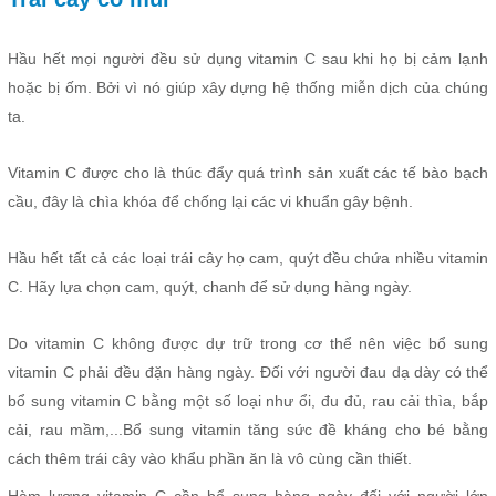
Hầu hết mọi người đều sử dụng vitamin C sau khi họ bị cảm lạnh
hoặc bị ốm. Bởi vì nó giúp xây dựng hệ thống miễn dịch của chúng
ta.
Vitamin C được cho là thúc đẩy quá trình sản xuất các tế bào bạch
cầu, đây là chìa khóa để chống lại các vi khuẩn gây bệnh.
Hầu hết tất cả các loại trái cây họ cam, quýt đều chứa nhiều vitamin
C. Hãy lựa chọn cam, quýt, chanh để sử dụng hàng ngày.
Do vitamin C không được dự trữ trong cơ thể nên việc bổ sung
vitamin C phải đều đặn hàng ngày. Đối với người đau dạ dày có thể
bổ sung vitamin C bằng một số loại như ổi, đu đủ, rau cải thìa, bắp
cải, rau mầm,...Bổ sung
vitamin tăng sức đề kháng cho bé
bằng
cách thêm trái cây vào khẩu phần ăn là vô cùng cần thiết.