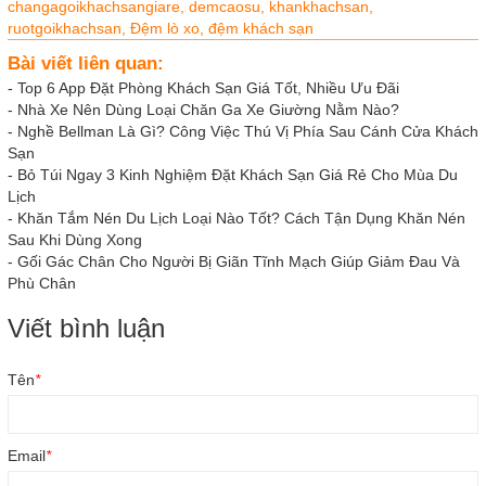
changagoikhachsangiare,
demcaosu,
khankhachsan,
ruotgoikhachsan,
Đệm lò xo,
đệm khách sạn
Bài viết liên quan:
-
Top 6 App Đặt Phòng Khách Sạn Giá Tốt, Nhiều Ưu Đãi
-
Nhà Xe Nên Dùng Loại Chăn Ga Xe Giường Nằm Nào?
-
Nghề Bellman Là Gì? Công Việc Thú Vị Phía Sau Cánh Cửa Khách
Sạn
-
Bỏ Túi Ngay 3 Kinh Nghiệm Đặt Khách Sạn Giá Rẻ Cho Mùa Du
Lịch
-
Khăn Tắm Nén Du Lịch Loại Nào Tốt? Cách Tận Dụng Khăn Nén
Sau Khi Dùng Xong
-
Gối Gác Chân Cho Người Bị Giãn Tĩnh Mạch Giúp Giảm Đau Và
Phù Chân
Viết bình luận
Tên
*
Email
*