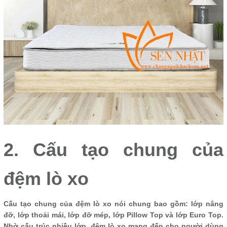
2. Cấu tạo chung của
đệm lò xo
Cấu tạo chung của đệm lò xo nói chung bao gồm: lớp nâng
đỡ, lớp thoải mái, lớp đỡ mép, lớp Pillow Top và lớp Euro Top.
Nhờ cấu trúc nhiều lớp, đệm lò xo mang đến cho người dùng