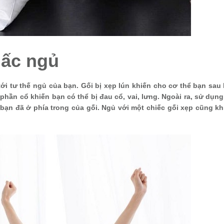
iấc ngủ
ới tư thế ngủ của bạn. Gối bị xẹp lún khiến cho cơ thể bạn sau
 phần cổ khiến bạn có thể bị đau cổ, vai, lưng. Ngoài ra, sử dụng
 bạn đã ở phía trong của gối. Ngủ với một chiếc gối xẹp cũng k