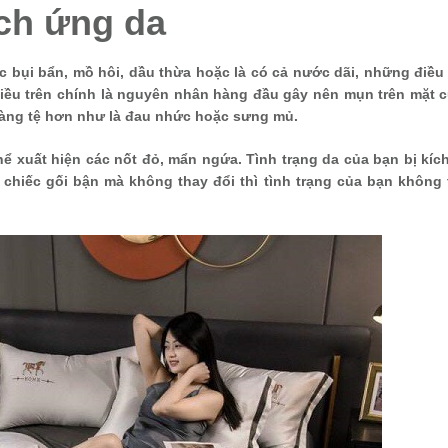
ích ứng da
c bụi bẩn, mồ hôi, dầu thừa hoặc là có cả nước dãi, những điề
ều trên chính là nguyên nhân hàng đầu gây nên mụn trên mặt c
 càng tệ hơn như là đau nhức hoặc sưng mủ.
ể xuất hiện các nốt đỏ, mẩn ngứa. Tình trạng da của bạn bị kíc
 chiếc gối bận mà không thay đổi thì tình trạng của bạn không 