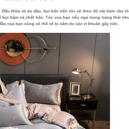
i. Dầu thừa từ da đầu, bụi bẩn trên tóc sẽ theo đó mà bám vào t
ố bụi bặm và chất bẩn. Tóc của bạn nếu ngủ trong trạng thái nh
đầu của bạn cũng có thể sẽ bị nấm do các vi khuẩn gây nên.