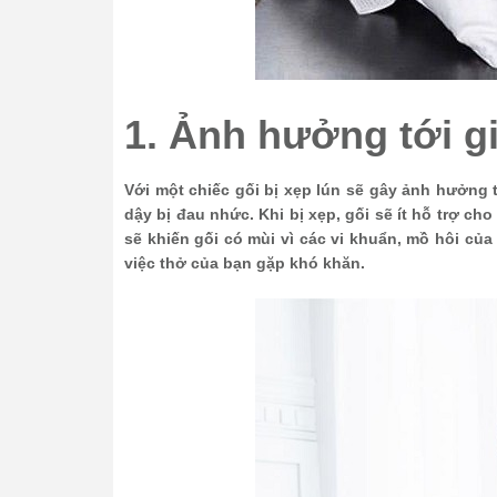
1. Ảnh hưởng tới g
Với một chiếc gối bị xẹp lún sẽ gây ảnh hưởng t
dậy bị đau nhức. Khi bị xẹp, gối sẽ ít hỗ trợ cho
sẽ khiến gối có mùi vì các vi khuẩn, mồ hôi của
việc thở của bạn gặp khó khăn.