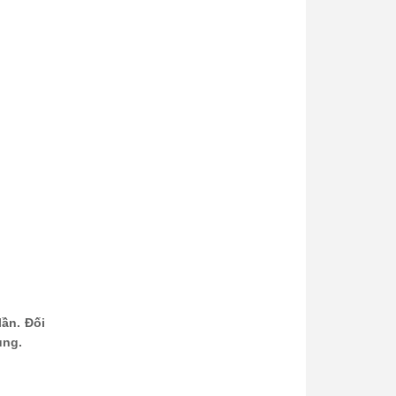
lần. Đối
dụng.