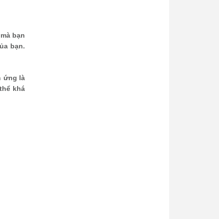
u mà bạn
ủa bạn.
h ứng là
thể khá