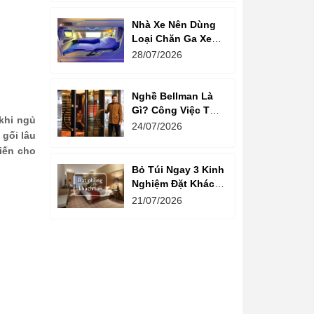
Nhà Xe Nên Dùng
Loại Chăn Ga Xe
Giường Nằm Nào?
28/07/2026
Nghề Bellman Là
Gì? Công Việc Thú
 khi ngủ
Vị Phía Sau Cánh
24/07/2026
 gối lâu
Cửa Khách Sạn
hiến cho
Bỏ Túi Ngay 3 Kinh
Nghiệm Đặt Khách
Sạn Giá Rẻ Cho
21/07/2026
Mùa Du Lịch