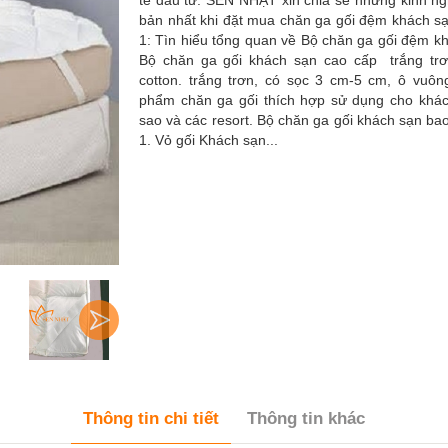
tế đầu tư. SEN NHẬT xin chia sẻ những kinh n
bản nhất khi đặt mua chăn ga gối đệm khách s
1: Tìn hiểu tổng quan về Bộ chăn ga gối đệm k
Bộ chăn ga gối khách sạn cao cấp trắng tr
cotton. trắng trơn, có sọc 3 cm-5 cm, ô vuôn
phẩm chăn ga gối thích hợp sử dụng cho khá
sao và các resort. Bộ chăn ga gối khách sạn b
1. Vỏ gối Khách sạn...
Thông tin chi tiết
Thông tin khác