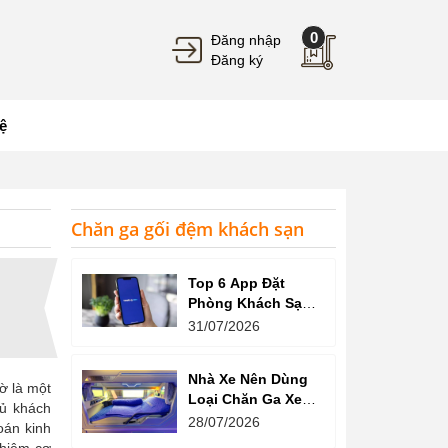
0
Đăng nhập
Đăng ký
ệ
Chăn ga gối đệm khách sạn
Top 6 App Đặt
Phòng Khách Sạn
Giá Tốt, Nhiều Ưu
31/07/2026
Đãi
Nhà Xe Nên Dùng
ờ là một
Loại Chăn Ga Xe
hủ khách
Giường Nằm Nào?
28/07/2026
oán kinh