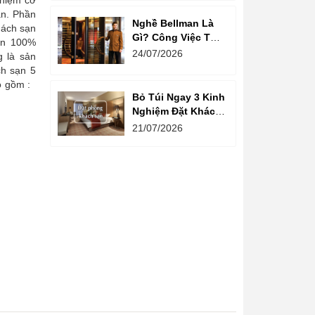
ghiệm cơ
ạn. Phần
Nghề Bellman Là
hách sạn
Gì? Công Việc Thú
ơn 100%
Vị Phía Sau Cánh
24/07/2026
g là sản
Cửa Khách Sạn
ch sạn 5
ao gồm :
Bỏ Túi Ngay 3 Kinh
Nghiệm Đặt Khách
Sạn Giá Rẻ Cho
21/07/2026
Mùa Du Lịch