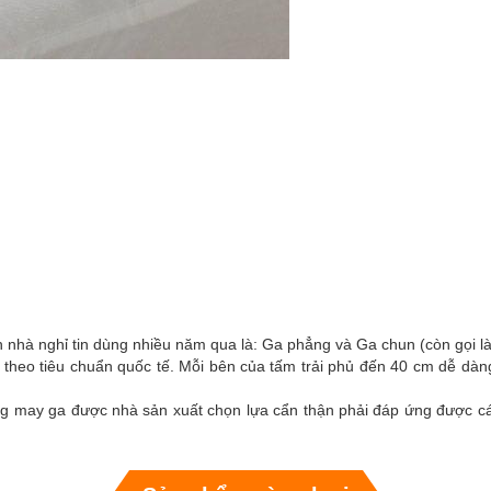
n nhà nghỉ tin dùng nhiều năm qua là: Ga phẳng và Ga chun (còn gọi l
t theo tiêu chuẩn quốc tế. Mỗi bên của tấm trải phủ đến 40 cm dễ dàn
g may ga được nhà sản xuất chọn lựa cẩn thận phải đáp ứng được các t