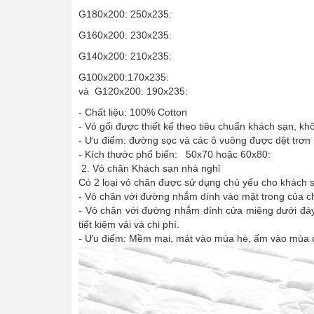
G180x200: 250x235:
G160x200: 230x235:
G140x200: 210x235:
G100x200:170x235:
và G120x200: 190x235:
- Chất liệu: 100% Cotton
- Vỏ gối được thiết kế theo tiêu chuẩn khách sạn, k
- Ưu điểm: đường sọc và các ô vuông được dệt trơn 
- Kích thước phổ biến: 50x70 hoặc 60x80:
2. Vỏ chăn Khách sạn nhà nghỉ
Có 2 loại vỏ chăn được sử dụng chủ yếu cho khách 
- Vỏ chăn với đường nhắm dính vào mặt trong của c
- Vỏ chăn với đường nhắm dính cửa miệng dưới đáy:
tiết kiệm vải và chi phí.
- Ưu điểm: Mềm mại, mát vào mùa hè, ấm vào mùa