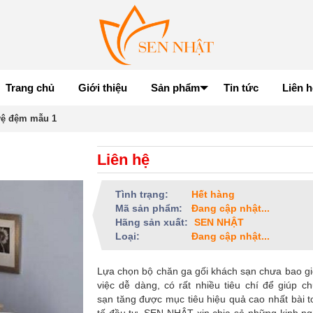
Trang chủ
Giới thiệu
Sản phẩm
Tin tức
Liên h
vệ đệm mẫu 1
Liên hệ
Tình trạng:
Hết hàng
Mã sản phẩm:
Đang cập nhật...
Hãng sản xuất:
SEN NHẬT
Loại:
Đang cập nhật...
Lựa chọn bộ chăn ga gối khách sạn chưa bao gi
việc dễ dàng, có rất nhiều tiêu chí để giúp c
sạn tăng được mục tiêu hiệu quả cao nhất bài t