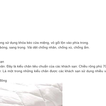
hông sử dụng khóa kéo cửa miệng, vỏ gối lộn vào phía trong.
bóng, sang trọng. Vải dệt chống nhăn, chống xù, chống ẩm.
sạn
hăn. Đây là kiểu chăn tiêu chuẩn của các khách sạn: Chiều rộng phủ 
 Là một trong những kiểu chăn được các khách sạn sử dụng nhiều vớ
 đông