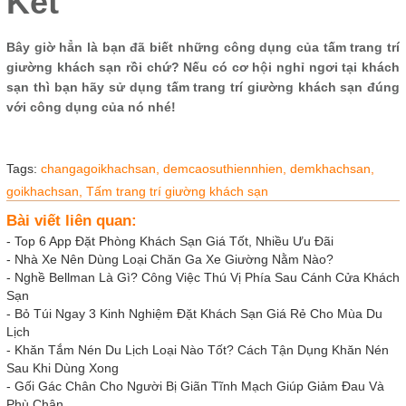
Kết
Bây giờ hẳn là bạn đã biết những công dụng của tấm trang trí
giường khách sạn rồi chứ? Nếu có cơ hội nghỉ ngơi tại khách
sạn thì bạn hãy sử dụng tấm trang trí giường khách sạn đúng
với công dụng của nó nhé!
Tags:
changagoikhachsan,
demcaosuthiennhien,
demkhachsan,
goikhachsan,
Tấm trang trí giường khách sạn
Bài viết liên quan:
-
Top 6 App Đặt Phòng Khách Sạn Giá Tốt, Nhiều Ưu Đãi
-
Nhà Xe Nên Dùng Loại Chăn Ga Xe Giường Nằm Nào?
-
Nghề Bellman Là Gì? Công Việc Thú Vị Phía Sau Cánh Cửa Khách
Sạn
-
Bỏ Túi Ngay 3 Kinh Nghiệm Đặt Khách Sạn Giá Rẻ Cho Mùa Du
Lịch
-
Khăn Tắm Nén Du Lịch Loại Nào Tốt? Cách Tận Dụng Khăn Nén
Sau Khi Dùng Xong
-
Gối Gác Chân Cho Người Bị Giãn Tĩnh Mạch Giúp Giảm Đau Và
Phù Chân