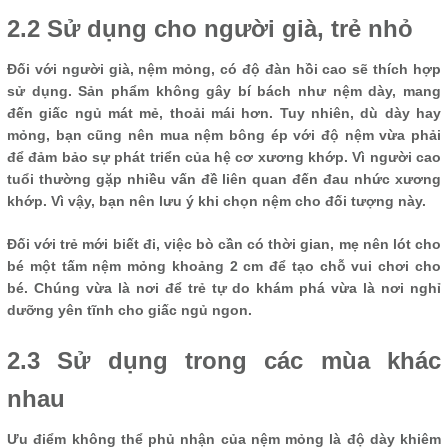
2.2 Sử dụng cho người già, trẻ nhỏ
Đối với người già, nệm mỏng, có độ đàn hồi cao sẽ thích hợp
sử dụng. Sản phẩm không gây bí bách như nệm dày, mang
đến giấc ngủ mát mẻ, thoải mái hơn. Tuy nhiên, dù dày hay
mỏng, bạn cũng nên mua nệm bông ép với độ nệm vừa phải
để đảm bảo sự phát triển của hệ cơ xương khớp. Vì người cao
tuổi thường gặp nhiều vấn đề liên quan đến đau nhức xương
khớp. Vì vậy, bạn nên lưu ý khi chọn nệm cho đối tượng này.
Đối với trẻ mới biết đi, việc bò cần có thời gian, mẹ nên lót cho
bé một tấm nệm mỏng khoảng 2 cm để tạo chỗ vui chơi cho
bé. Chúng vừa là nơi để trẻ tự do khám phá vừa là nơi nghỉ
dưỡng yên tĩnh cho giấc ngủ ngon.
2.3 Sử dụng trong các mùa khác
nhau
Ưu điểm không thể phủ nhận của nệm mỏng là độ dày khiêm