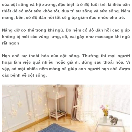
của cột sống và hệ xương, đặc biệt là ở độ tuổi trẻ, là điều cần
thiết để có một sức khỏe tốt, duy trì sự sống và sức sống. Nệm
mỏng, bền, có độ đàn hồi tốt sẽ giúp giảm đau nhức cho trẻ.
Nâng đỡ cơ thể trong khi ngủ. Do nệm có độ đàn hồi cao giúp
không bị mỏi các vùng lưng, cổ, vai gáy như massage khi ngủ
rất ngon
Hạn chế sự thoái hóa của cột sống. Thường thì mọi người
hoặc làm việc quá nhiều hoặc già đi. đứng sau thoái hóa. Vì
vậy, có một chiếc nệm mỏng sẽ giúp con người hạn chế được
các bệnh về cột sống.