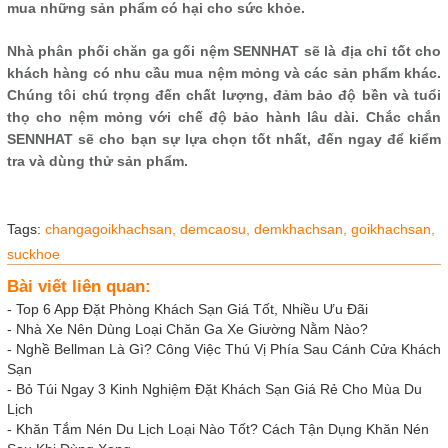
mua những sản phẩm có hại cho sức khỏe.
Nhà phân phối chăn ga gối nệm SENNHAT sẽ là địa chỉ tốt cho
khách hàng có nhu cầu mua nệm mỏng và các sản phẩm khác.
Chúng tôi chú trọng đến chất lượng, đảm bảo độ bền và tuổi
thọ cho nệm mỏng với chế độ bảo hành lâu dài. Chắc chắn
SENNHAT sẽ cho bạn sự lựa chọn tốt nhất, đến ngay để kiểm
tra và dùng thử sản phẩm.
Tags:
changagoikhachsan,
demcaosu,
demkhachsan,
goikhachsan,
suckhoe
Bài viết liên quan:
-
Top 6 App Đặt Phòng Khách Sạn Giá Tốt, Nhiều Ưu Đãi
-
Nhà Xe Nên Dùng Loại Chăn Ga Xe Giường Nằm Nào?
-
Nghề Bellman Là Gì? Công Việc Thú Vị Phía Sau Cánh Cửa Khách
Sạn
-
Bỏ Túi Ngay 3 Kinh Nghiệm Đặt Khách Sạn Giá Rẻ Cho Mùa Du
Lịch
-
Khăn Tắm Nén Du Lịch Loại Nào Tốt? Cách Tận Dụng Khăn Nén