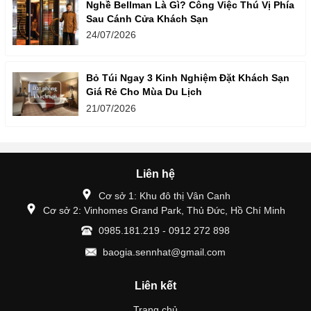
Nghề Bellman Là Gì? Công Việc Thú Vị Phía
Sau Cánh Cửa Khách Sạn
24/07/2026
Bỏ Túi Ngay 3 Kinh Nghiệm Đặt Khách Sạn
Giá Rẻ Cho Mùa Du Lịch
21/07/2026
Liên hệ
Cơ sở 1: Khu đô thị Vân Canh
Cơ sở 2: Vinhomes Grand Park, Thủ Đức, Hồ Chí Minh
0985.181.219 - 0912 272 898
baogia.sennhat@gmail.com
Liên kết
Trang chủ