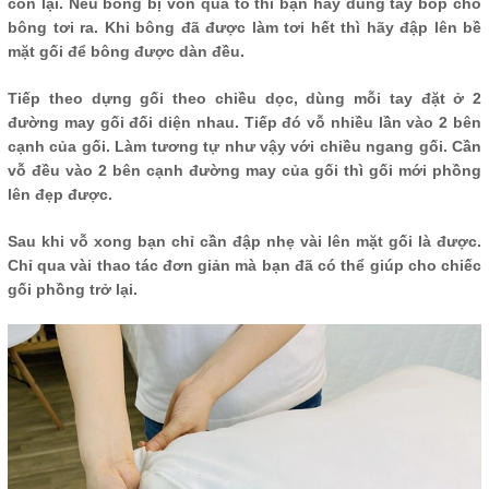
còn lại. Nếu bông bị vón quá to thì bạn hãy dùng tay bóp cho
bông tơi ra. Khi bông đã được làm tơi hết thì hãy đập lên bề
mặt gối để bông được dàn đều.
Tiếp theo dựng gối theo chiều dọc, dùng mỗi tay đặt ở 2
đường may gối đối diện nhau. Tiếp đó vỗ nhiều lần vào 2 bên
cạnh của gối. Làm tương tự như vậy với chiều ngang gối. Cần
vỗ đều vào 2 bên cạnh đường may của gối thì gối mới phồng
lên đẹp được.
Sau khi vỗ xong bạn chỉ cần đập nhẹ vài lên mặt gối là được.
Chỉ qua vài thao tác đơn giản mà bạn đã có thể giúp cho chiếc
gối phồng trở lại.