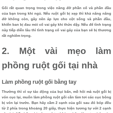
Gối rất quan trọng trong việc nâng đỡ phần cổ và phần đầu
của bạn trong khi ngủ. Nếu ruột gối bị xẹp thì khả năng nâng
đỡ không còn, gây nên áp lực cho cột sống và phần đầu,
khiến ban bị đau mỏi cổ vai gáy khi thức dậy. Nếu để tình trạng
này tiếp diễn lâu thì tình trạng cổ vai gáy của bạn sẽ bị thương
rất nghiêm trọng.
2. Một vài mẹo làm
phồng ruột gối tại nhà
Làm phồng ruột gối bằng tay
Thường thì vì sự tác động của bụi bẩn, mồ hôi mà ruột gối bị
vón cục lại, muốn làm phồng ruột gối cần làm tơi các cục bông
bị vón lại trước. Bạn hãy cầm 2 cạnh của gối sau đó bóp đều
từ 2 phía trong khoảng 20 giây, thực hiện tương tự với 2 cạnh