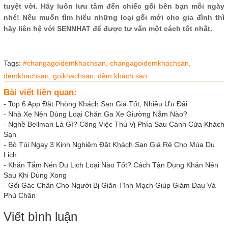
tuyệt vời. Hãy luôn lưu tâm đến chiếc gối bên bạn mỗi ngày
nhé! Nếu muốn tìm hiểu những loại gối mới cho gia đình thì
hãy liên hệ với SENNHAT để được tư vấn một cách tốt nhất.
Tags:
#changagoidemkhachsan,
changagoidemkhachsan,
demkhachsan,
goikhachsan,
đệm khách sạn
Bài viết liên quan:
-
Top 6 App Đặt Phòng Khách Sạn Giá Tốt, Nhiều Ưu Đãi
-
Nhà Xe Nên Dùng Loại Chăn Ga Xe Giường Nằm Nào?
-
Nghề Bellman Là Gì? Công Việc Thú Vị Phía Sau Cánh Cửa Khách
Sạn
-
Bỏ Túi Ngay 3 Kinh Nghiệm Đặt Khách Sạn Giá Rẻ Cho Mùa Du
Lịch
-
Khăn Tắm Nén Du Lịch Loại Nào Tốt? Cách Tận Dụng Khăn Nén
Sau Khi Dùng Xong
-
Gối Gác Chân Cho Người Bị Giãn Tĩnh Mạch Giúp Giảm Đau Và
Phù Chân
Viết bình luận