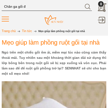
0
Trang chủ
Tin tức
Mẹo giúp làm phồng ruột gối tại nhà
Mẹo giúp làm phồng ruột gối tại nhà
Ngủ trên một chiếc gối êm ái, mềm mại lúc nào cũng cảm thấy
thoải mái. Tuy nhiên sau một khoảng thời gian dài sử dụng thì
lớp bông bên trong ruột gối sẽ bị xẹp xuống và vón cục. Phải
làm sao để để ruột gối phồng trở lại? SENNHAT sẽ chỉ cho bạn
một số mẹo nhé!