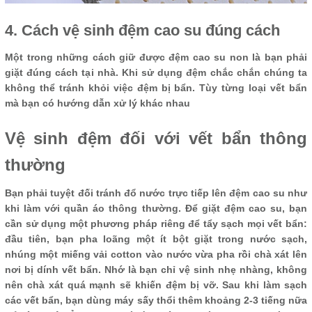
4. Cách vệ sinh đệm cao su đúng cách
Một trong những cách giữ được đệm cao su non là bạn phải
giặt đúng cách tại nhà. Khi sử dụng đệm chắc chắn chúng ta
không thể tránh khỏi việc đệm bị bẩn. Tùy từng loại vết bẩn
mà bạn có hướng dẫn xử lý khác nhau
Vệ sinh đệm đối với vết bẩn thông
thường
Bạn phải tuyệt đối tránh đổ nước trực tiếp lên đệm cao su như
khi làm với quần áo thông thường. Để giặt đệm cao su, bạn
cần sử dụng một phương pháp riêng để tẩy sạch mọi vết bẩn:
đầu tiên, bạn pha loãng một ít bột giặt trong nước sạch,
nhúng một miếng vải cotton vào nước vừa pha rồi chà xát lên
nơi bị dính vết bẩn. Nhớ là bạn chỉ vệ sinh nhẹ nhàng, không
nên chà xát quá mạnh sẽ khiến đệm bị vỡ. Sau khi làm sạch
các vết bẩn, bạn dùng máy sấy thổi thêm khoảng 2-3 tiếng nữa