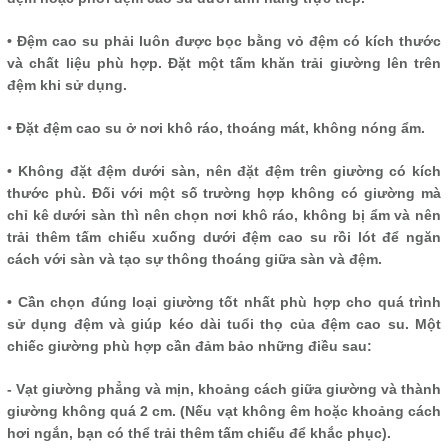
• Đệm cao su phải luôn được bọc bằng vỏ đệm có kích thước
và chất liệu phù hợp. Đặt một tấm khăn trải giường lên trên
đệm khi sử dụng.
• Đặt đệm cao su ở nơi khô ráo, thoáng mát, không nóng ẩm.
• Không đặt đệm dưới sàn, nên đặt đệm trên giường có kích
thước phù. Đối với một số trường hợp không có giường mà
chỉ kê dưới sàn thì nên chọn nơi khô ráo, không bị ẩm và nên
trải thêm tấm chiếu xuống dưới đệm cao su rồi lót để ngăn
cách với sàn và tạo sự thông thoáng giữa sàn và đệm.
• Cần chọn đúng loại giường tốt nhất phù hợp cho quá trình
sử dụng đệm và giúp kéo dài tuổi thọ của đệm cao su. Một
chiếc giường phù hợp cần đảm bảo những điều sau:
- Vạt giường phẳng và mịn, khoảng cách giữa giường và thành
giường không quá 2 cm. (Nếu vạt không êm hoặc khoảng cách
hơi ngắn, bạn có thể trải thêm tấm chiếu để khắc phục).