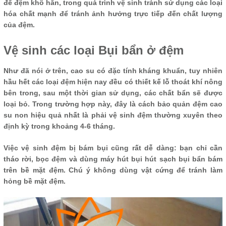
để đệm khô hẳn, trong quá trình vệ sinh tránh sử dụng các loại
hóa chất mạnh để tránh ảnh hưởng trực tiếp đến chất lượng
của đệm.
Vệ sinh các loại Bụi bẩn ở đệm
Như đã nói ở trên, cao su có đặc tính kháng khuẩn, tuy nhiên
hầu hết các loại đệm hiện nay đều có thiết kế lỗ thoát khí nông
bên trong, sau một thời gian sử dụng, các chất bẩn sẽ được
loại bỏ. Trong trường hợp này, đây là cách bảo quản đệm cao
su non hiệu quả nhất là phải vệ sinh đệm thường xuyên theo
định kỳ trong khoảng 4-6 tháng.
Việc vệ sinh đệm bị bám bụi cũng rất dễ dàng: bạn chỉ cần
tháo rời, bọc đệm và dùng máy hút bụi hút sạch bụi bẩn bám
trên bề mặt đệm. Chú ý không dùng vật cứng để tránh làm
hỏng bề mặt đệm.