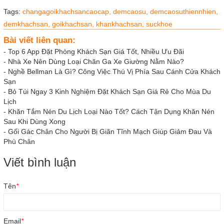
Tags:
changagoikhachsancaocap,
demcaosu,
demcaosuthiennhien,
demkhachsan,
goikhachsan,
khankhachsan,
suckhoe
Bài viết liên quan:
-
Top 6 App Đặt Phòng Khách Sạn Giá Tốt, Nhiều Ưu Đãi
-
Nhà Xe Nên Dùng Loại Chăn Ga Xe Giường Nằm Nào?
-
Nghề Bellman Là Gì? Công Việc Thú Vị Phía Sau Cánh Cửa Khách
Sạn
-
Bỏ Túi Ngay 3 Kinh Nghiệm Đặt Khách Sạn Giá Rẻ Cho Mùa Du
Lịch
-
Khăn Tắm Nén Du Lịch Loại Nào Tốt? Cách Tận Dụng Khăn Nén
Sau Khi Dùng Xong
-
Gối Gác Chân Cho Người Bị Giãn Tĩnh Mạch Giúp Giảm Đau Và
Phù Chân
Viết bình luận
Tên
*
Email
*