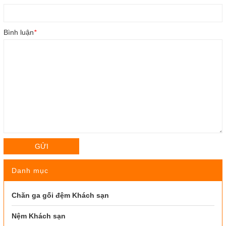
Bình luận
*
GỬI
Danh mục
Chăn ga gối đệm Khách sạn
Nệm Khách sạn