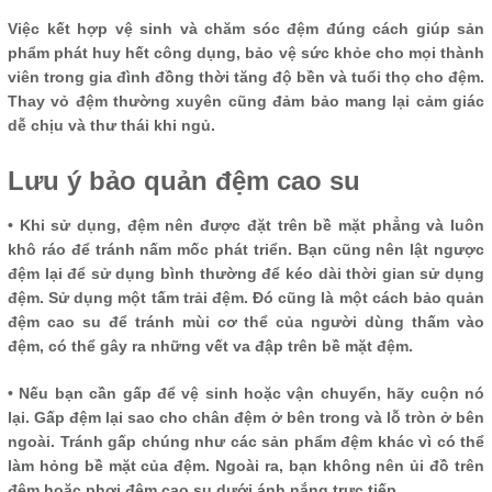
Việc kết hợp vệ sinh và chăm sóc đệm đúng cách giúp sản
phẩm phát huy hết công dụng, bảo vệ sức khỏe cho mọi thành
viên trong gia đình đồng thời tăng độ bền và tuổi thọ cho đệm.
Thay vỏ đệm thường xuyên cũng đảm bảo mang lại cảm giác
dễ chịu và thư thái khi ngủ.
Lưu ý bảo quản đệm cao su
• Khi sử dụng, đệm nên được đặt trên bề mặt phẳng và luôn
khô ráo để tránh nấm mốc phát triển. Bạn cũng nên lật ngược
đệm lại để sử dụng bình thường để kéo dài thời gian sử dụng
đệm. Sử dụng một tấm trải đệm. Đó cũng là một cách bảo quản
đệm cao su để tránh mùi cơ thể của người dùng thấm vào
đệm, có thể gây ra những vết va đập trên bề mặt đệm.
• Nếu bạn cần gấp để vệ sinh hoặc vận chuyển, hãy cuộn nó
lại. Gấp đệm lại sao cho chân đệm ở bên trong và lỗ tròn ở bên
ngoài. Tránh gấp chúng như các sản phẩm đệm khác vì có thể
làm hỏng bề mặt của đệm. Ngoài ra, bạn không nên ủi đồ trên
đệm hoặc phơi đệm cao su dưới ánh nắng trực tiếp.