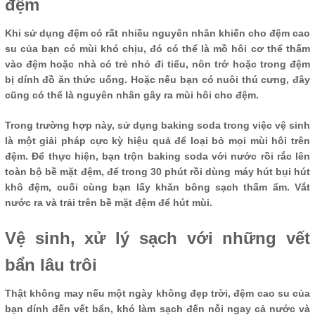
đệm
Khi sử dụng đệm có rất nhiều nguyên nhân khiến cho đệm cao
su của bạn có mùi khó chịu, đó có thể là mồ hôi cơ thể thấm
vào đệm hoặc nhà có trẻ nhỏ đi tiểu, nôn trớ hoặc trong đệm
bị dính đồ ăn thức uống. Hoặc nếu bạn có nuôi thú cưng, đây
cũng có thể là nguyên nhân gây ra mùi hôi cho đệm.
Trong trường hợp này, sử dụng baking soda trong việc vệ sinh
là một giải pháp cực kỳ hiệu quả để loại bỏ mọi mùi hôi trên
đệm. Để thực hiện, bạn trộn baking soda với nước rồi rắc lên
toàn bộ bề mặt đệm, để trong 30 phút rồi dùng máy hút bụi hút
khô đệm, cuối cùng bạn lấy khăn bông sạch thấm ẩm. Vắt
nước ra và trải trên bề mặt đệm để hút mùi.
Vệ sinh, xử lý sạch với những vết
bẩn lâu trôi
Thật không may nếu một ngày không đẹp trời, đệm cao su của
bạn dính đến vết bẩn, khó làm sạch đến nỗi ngay cả nước và