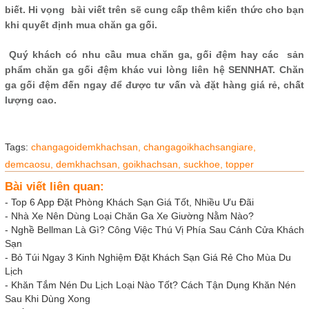
biết. Hi vọng bài viết trên sẽ cung cấp thêm kiến ​​thức cho bạn
khi quyết định mua chăn ga gối.
Quý khách có nhu cầu mua chăn ga, gối đệm hay các sản
phẩm chăn ga gối đệm khác vui lòng liên hệ SENNHAT. Chăn
ga gối đệm đến ngay để được tư vấn và đặt hàng giá rẻ, chất
lượng cao.
Tags:
changagoidemkhachsan,
changagoikhachsangiare,
demcaosu,
demkhachsan,
goikhachsan,
suckhoe,
topper
Bài viết liên quan:
-
Top 6 App Đặt Phòng Khách Sạn Giá Tốt, Nhiều Ưu Đãi
-
Nhà Xe Nên Dùng Loại Chăn Ga Xe Giường Nằm Nào?
-
Nghề Bellman Là Gì? Công Việc Thú Vị Phía Sau Cánh Cửa Khách
Sạn
-
Bỏ Túi Ngay 3 Kinh Nghiệm Đặt Khách Sạn Giá Rẻ Cho Mùa Du
Lịch
-
Khăn Tắm Nén Du Lịch Loại Nào Tốt? Cách Tận Dụng Khăn Nén
Sau Khi Dùng Xong