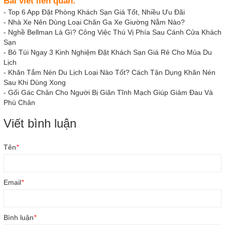
Bài viết liên quan:
-
Top 6 App Đặt Phòng Khách Sạn Giá Tốt, Nhiều Ưu Đãi
-
Nhà Xe Nên Dùng Loại Chăn Ga Xe Giường Nằm Nào?
-
Nghề Bellman Là Gì? Công Việc Thú Vị Phía Sau Cánh Cửa Khách
Sạn
-
Bỏ Túi Ngay 3 Kinh Nghiệm Đặt Khách Sạn Giá Rẻ Cho Mùa Du
Lịch
-
Khăn Tắm Nén Du Lịch Loại Nào Tốt? Cách Tận Dụng Khăn Nén
Sau Khi Dùng Xong
-
Gối Gác Chân Cho Người Bị Giãn Tĩnh Mạch Giúp Giảm Đau Và
Phù Chân
Viết bình luận
Tên
*
Email
*
Bình luận
*