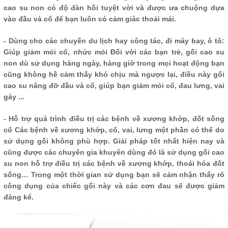
cao su non có độ đàn hồi tuyệt vời và được ưa chuộng dựa
vào đầu và cổ để bạn luôn có cảm giác thoải mái.
- Dùng cho các chuyến du lịch hay công tác, đi máy bay, ô tô:
Giúp giảm mỏi cổ, nhức mỏi Đối với các bạn trẻ, gối cao su
non dù sử dụng hàng ngày, hàng giờ trong mọi hoạt động bạn
cũng không hề cảm thấy khó chịu mà ngược lại, điều này gối
cao su nâng đỡ đầu và cổ, giúp bạn giảm mỏi cổ, đau lưng, vai
gáy ...
- Hỗ trợ quá trình điều trị các bệnh về xương khớp, đốt sống
cổ Các bệnh về xương khớp, cổ, vai, lưng một phần có thể do
sử dụng gối không phù hợp. Giải pháp tốt nhất hiện nay và
cũng được các chuyên gia khuyên dùng đó là sử dụng gối cao
su non hỗ trợ điều trị các bệnh về xương khớp, thoái hóa đốt
sống… Trong một thời gian sử dụng bạn sẽ cảm nhận thấy rõ
công dụng của chiếc gối này và các cơn đau sẽ được giảm
đáng kể.