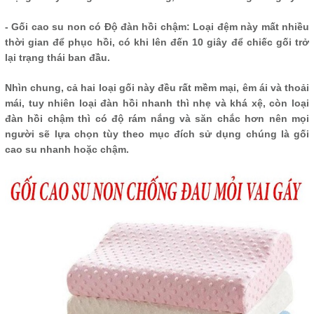
- Gối cao su non có Độ đàn hồi chậm: Loại đệm này mất nhiều
thời gian để phục hồi, có khi lên đến 10 giây để chiếc gối trở
lại trạng thái ban đầu.
Nhìn chung, cả hai loại gối này đều rất mềm mại, êm ái và thoải
mái, tuy nhiên loại đàn hồi nhanh thì nhẹ và khá xệ, còn loại
đàn hồi chậm thì có độ rám nắng và săn chắc hơn nên mọi
người sẽ lựa chọn tùy theo mục đích sử dụng chúng là gối
cao su nhanh hoặc chậm.