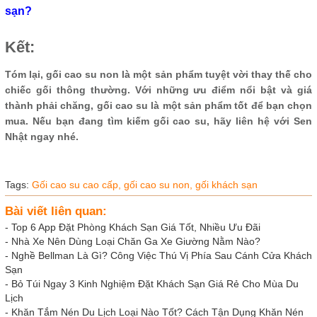
sạn?
Kết:
Tóm lại, gối cao su non là một sản phẩm tuyệt vời thay thế cho
chiếc gối thông thường. Với những ưu điểm nổi bật và giá
thành phải chăng, gối cao su là một sản phẩm tốt để bạn chọn
mua. Nếu bạn đang tìm kiếm gối cao su, hãy liên hệ với Sen
Nhật ngay nhé.
Tags:
Gối cao su cao cấp,
gối cao su non,
gối khách sạn
Bài viết liên quan:
-
Top 6 App Đặt Phòng Khách Sạn Giá Tốt, Nhiều Ưu Đãi
-
Nhà Xe Nên Dùng Loại Chăn Ga Xe Giường Nằm Nào?
-
Nghề Bellman Là Gì? Công Việc Thú Vị Phía Sau Cánh Cửa Khách
Sạn
-
Bỏ Túi Ngay 3 Kinh Nghiệm Đặt Khách Sạn Giá Rẻ Cho Mùa Du
Lịch
-
Khăn Tắm Nén Du Lịch Loại Nào Tốt? Cách Tận Dụng Khăn Nén