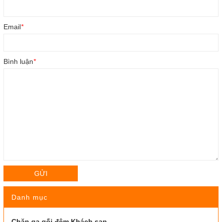
Email
*
Bình luận
*
GỬI
Danh mục
Chăn ga gối đệm Khách sạn