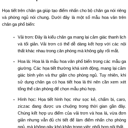
Họa tiết trên chăn ga giúp tạo điểm nhấn cho bộ chăn ga nói riêng
và phòng ngủ nói chung. Dưới đây là một số mẫu hoa văn trên
chăn ga phổ biến:
Vải trơn: Đây là kiểu chăn ga mang lại cảm giác thanh lịch
và tối giản. Vải trơn có thể dễ dàng kết hợp với các nội
thất khác nhau trong căn phòng mà không gây rối mắt.
Hoa lá: Hoa lá là mẫu hoa văn phổ biến trong các mẫu ga
giường. Các họa tiết thường khá sinh động, mang lại cảm
giác bình yên và thư giãn cho phòng ngủ. Tuy nhiên, khi
sử dụng chăn ga có họa tiết hoa lá thì nên cần xem xét
tổng thể căn phòng để chọn mẫu phù hợp.
Hình học: Họa tiết hình học như sọc kẻ, chấm bi, caro,
ziczac đang được ưa chuộng trong thời gian gần đây.
Chúng kết hợp ưu điểm của vải trơn và hoa lá, vừa đơn
giản nhưng vẫn đủ chi tiết để làm điểm nhấn cho phòng
ngủ, mà không gây khó khăn trong việc phối hợp nội thất.