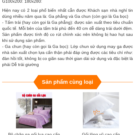
G100x200: 180x280:
Hiện nay có 2 loại phổ biến nhất cẫn được Khách sạn nhà nghỉ tin
dùng nhiều năm qua là: Ga phẳng và Ga chun (còn gọi là Ga bọc)
- Tấm trải (hay còn gọi là Ga phẳng): được sản xuất theo tiêu chuẩn
quốc tế. Mỗi bên của tấm trải phủ đến 40 cm dễ dàng trải dưới đệm.
Sản phẩm được tính độ co rút chính xác nên không bị hao hụt sau
khi sử dụng sản phẩm.
- Ga chun (hay còn gọi là Ga bọc): Lớp chun sử dụng may ga được
nhà sản xuất chọn lựa cẩn thận phải đáp ứng được các tiêu chí như:
đàn hồi tốt, không bị co giãn sau thời gian dài sử dụng và đặc biệt là
phải Dễ trải giường
Sản phẩm cùng loại
Bộ chăn ga gối lụa cao cấp
Gối lông vũ cao cấp