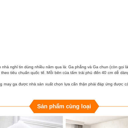
n nhà nghỉ tin dùng nhiều năm qua là: Ga phẳng và Ga chun (còn gọi l
t theo tiêu chuẩn quốc tế. Mỗi bên của tấm trải phủ đến 40 cm dễ dàn
g may ga được nhà sản xuất chọn lựa cẩn thận phải đáp ứng được các t
Sản phẩm cùng loại