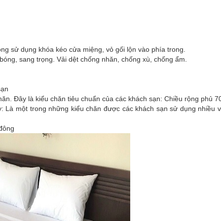
hông sử dụng khóa kéo cửa miệng, vỏ gối lộn vào phía trong.
bóng, sang trọng. Vải dệt chống nhăn, chống xù, chống ẩm.
sạn
hăn. Đây là kiểu chăn tiêu chuẩn của các khách sạn: Chiều rộng phủ 
 Là một trong những kiểu chăn được các khách sạn sử dụng nhiều vớ
 đông