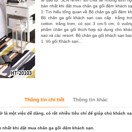
tế đầu tư. SEN NHẬT xin chia sẻ những kinh n
bản nhất khi đặt mua chăn ga gối đệm khách s
1: Tìn hiểu tổng quan về Bộ chăn ga gối đệm k
Bộ chăn ga gối khách sạn cao cấp trắng tr
cotton. trắng trơn, có sọc 3 cm-5 cm, ô vuôn
phẩm chăn ga gối thích hợp sử dụng cho khá
sao và các resort. Bộ chăn ga gối khách sạn b
1. Vỏ gối Khách sạn...
Thông tin chi tiết
Thông tin khác
là một việc dễ dàng, có rất nhiều tiêu chí để giúp chủ khách s
 nhất khi đặt mua chăn ga gối đệm khách sạn.