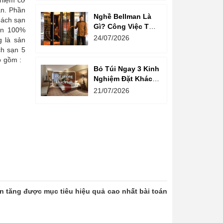
ghiệm cơ
ạn. Phần
Nghề Bellman Là
hách sạn
Gì? Công Việc Thú
ơn 100%
Vị Phía Sau Cánh
24/07/2026
g là sản
Cửa Khách Sạn
ch sạn 5
ao gồm :
Bỏ Túi Ngay 3 Kinh
Nghiệm Đặt Khách
Sạn Giá Rẻ Cho
21/07/2026
Mùa Du Lịch
ạn tăng được mục tiêu hiệu quả cao nhất bài toán