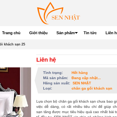
Trang chủ
Giới thiệu
Sản phẩm
Tin tức
Liên h
ối khách sạn 25
Liên hệ
Tình trạng:
Hết hàng
Mã sản phẩm:
Đang cập nhật...
Hãng sản xuất:
SEN NHẬT
Loại:
chăn ga gối khách sạn
Lựa chọn bộ chăn ga gối khách sạn chưa bao gi
việc dễ dàng, có rất nhiều tiêu chí để giúp c
sạn tăng được mục tiêu hiệu quả cao nhất bài t