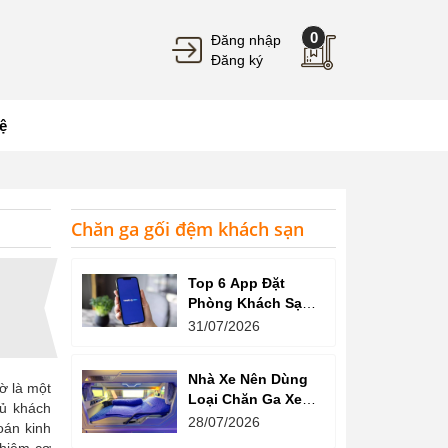
0
Đăng nhập
Đăng ký
ệ
Chăn ga gối đệm khách sạn
Top 6 App Đặt
Phòng Khách Sạn
Giá Tốt, Nhiều Ưu
31/07/2026
Đãi
Nhà Xe Nên Dùng
ờ là một
Loại Chăn Ga Xe
hủ khách
Giường Nằm Nào?
28/07/2026
oán kinh