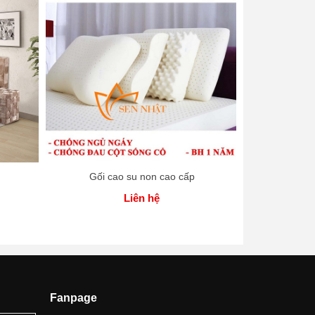
Gối cao su non cao cấp
Gối cao s
Liên hệ
Fanpage