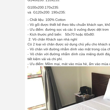
G140x200: 210x235:
G100x200:170x235:
và G120x200: 190x235:
- Chất liệu: 100% Cotton
- Vỏ gối được thiết kế theo tiêu chuẩn khách sạn, k
- Ưu điểm: đường sọc và các ô vuông được dệt trơn 
- Kích thước phổ biến: 50x70 hoặc 60x80:
2. Vỏ chăn Khách sạn nhà nghỉ
Có 2 loại vỏ chăn được sử dụng chủ yếu cho khách 
- Vỏ chăn với đường nhắm dính vào mặt trong của c
- Vỏ chăn với đường nhắm dính cửa miệng dưới đáy:
tiết kiệm vải và chi phí.
- Ưu điểm: Mềm mại, mát vào mùa hè, ấm vào mùa