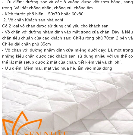
- Ưu điểm: đường sọc và các ô vuông được dệt trơn bóng, sang
trọng. Vải dệt chống nhăn, chống xù, chống ẩm.
- Kích thước phổ biến: 50x70 hoặc 60x80:
2. Vỏ chăn Khách sạn nhà nghỉ
Có 2 loại vỏ chăn được sử dụng chủ yếu cho khách sạn
- Vỏ chăn với đường nhắm dính vào mặt trong của chăn. Đây là kiểu
chăn tiêu chuẩn của các khách sạn: Chiều rộng phủ 70cm 2 bên và
Chiều dài chăn phủ 35cm
- Vỏ chăn với đường nhắm dính cửa miệng dưới đáy: Là một trong
những kiểu chăn được các khách sạn sử dụng nhiều với ưu thế có
thể lật mặt setup được 2 mặt của chăn, tiết kiệm vải và chi phí.
- Ưu điểm: Mềm mại, mát vào mùa hè, ấm vào mùa đông