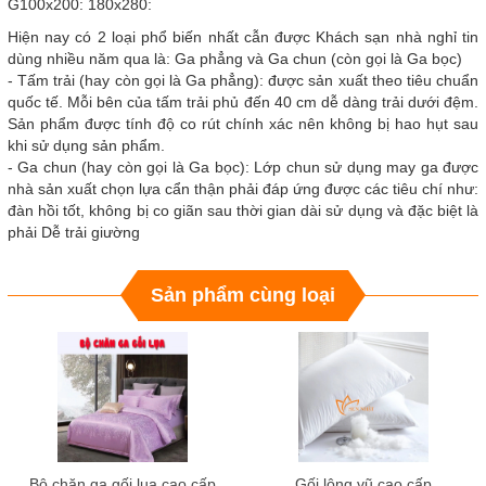
G100x200: 180x280:
Hiện nay có 2 loại phổ biến nhất cẫn được Khách sạn nhà nghỉ tin
dùng nhiều năm qua là: Ga phẳng và Ga chun (còn gọi là Ga bọc)
- Tấm trải (hay còn gọi là Ga phẳng): được sản xuất theo tiêu chuẩn
quốc tế. Mỗi bên của tấm trải phủ đến 40 cm dễ dàng trải dưới đệm.
Sản phẩm được tính độ co rút chính xác nên không bị hao hụt sau
khi sử dụng sản phẩm.
- Ga chun (hay còn gọi là Ga bọc): Lớp chun sử dụng may ga được
nhà sản xuất chọn lựa cẩn thận phải đáp ứng được các tiêu chí như:
đàn hồi tốt, không bị co giãn sau thời gian dài sử dụng và đặc biệt là
phải Dễ trải giường
Sản phẩm cùng loại
Bộ chăn ga gối lụa cao cấp
Gối lông vũ cao cấp