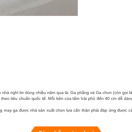
n nhà nghỉ tin dùng nhiều năm qua là: Ga phẳng và Ga chun (còn gọi l
t theo tiêu chuẩn quốc tế. Mỗi bên của tấm trải phủ đến 40 cm dễ dàn
g may ga được nhà sản xuất chọn lựa cẩn thận phải đáp ứng được các t