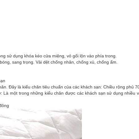
hông sử dụng khóa kéo cửa miệng, vỏ gối lộn vào phía trong.
bóng, sang trọng. Vải dệt chống nhăn, chống xù, chống ẩm.
sạn
hăn. Đây là kiểu chăn tiêu chuẩn của các khách sạn: Chiều rộng phủ 
 Là một trong những kiểu chăn được các khách sạn sử dụng nhiều vớ
 đông