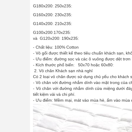
G180x200: 250x235:
G160x200: 230x235:
G140x200: 210x235:
G100x200:170x235:
và G120x200: 190x235:
- Chất liệu: 100% Cotton
- Vỏ gối được thiết kế theo tiêu chuẩn khách sạn, k
- Ưu điểm: đường sọc và các ô vuông được dệt trơn 
- Kích thước phổ biến: 50x70 hoặc 60x80:
2. Vỏ chăn Khách sạn nhà nghỉ
Có 2 loại vỏ chăn được sử dụng chủ yếu cho khách 
- Vỏ chăn với đường nhắm dính vào mặt trong của c
- Vỏ chăn với đường nhắm dính cửa miệng dưới đáy:
tiết kiệm vải và chi phí.
- Ưu điểm: Mềm mại, mát vào mùa hè, ấm vào mùa