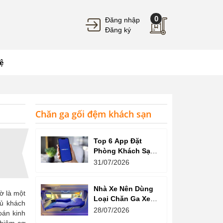
0
Đăng nhập
Đăng ký
ệ
Chăn ga gối đệm khách sạn
Top 6 App Đặt
Phòng Khách Sạn
Giá Tốt, Nhiều Ưu
31/07/2026
Đãi
Nhà Xe Nên Dùng
ờ là một
Loại Chăn Ga Xe
hủ khách
Giường Nằm Nào?
28/07/2026
oán kinh