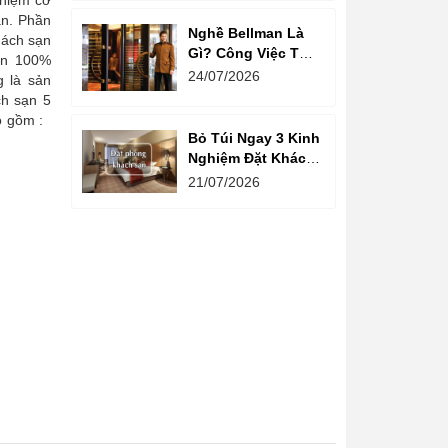
ghiệm cơ
ạn. Phần
Nghề Bellman Là
hách sạn
Gì? Công Việc Thú
ơn 100%
Vị Phía Sau Cánh
24/07/2026
g là sản
Cửa Khách Sạn
ch sạn 5
ao gồm :
Bỏ Túi Ngay 3 Kinh
Nghiệm Đặt Khách
Sạn Giá Rẻ Cho
21/07/2026
Mùa Du Lịch