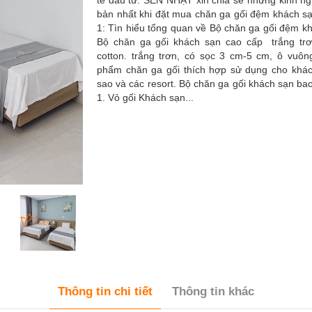
tế đầu tư. SEN NHẬT xin chia sẻ những kinh n
bản nhất khi đặt mua chăn ga gối đệm khách s
1: Tìn hiểu tổng quan về Bộ chăn ga gối đệm k
Bộ chăn ga gối khách sạn cao cấp trắng tr
cotton. trắng trơn, có sọc 3 cm-5 cm, ô vuôn
phẩm chăn ga gối thích hợp sử dụng cho khá
sao và các resort. Bộ chăn ga gối khách sạn b
1. Vỏ gối Khách sạn...
Thông tin chi tiết
Thông tin khác