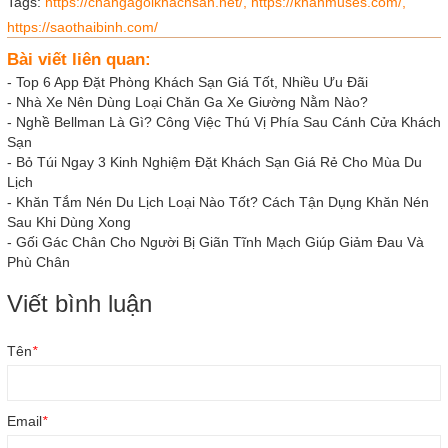
Tags:
https://changagoikhachsan.net/,
https://khanmuses.com/,
https://saothaibinh.com/
Bài viết liên quan:
-
Top 6 App Đặt Phòng Khách Sạn Giá Tốt, Nhiều Ưu Đãi
-
Nhà Xe Nên Dùng Loại Chăn Ga Xe Giường Nằm Nào?
-
Nghề Bellman Là Gì? Công Việc Thú Vị Phía Sau Cánh Cửa Khách
Sạn
-
Bỏ Túi Ngay 3 Kinh Nghiệm Đặt Khách Sạn Giá Rẻ Cho Mùa Du
Lịch
-
Khăn Tắm Nén Du Lịch Loại Nào Tốt? Cách Tận Dụng Khăn Nén
Sau Khi Dùng Xong
-
Gối Gác Chân Cho Người Bị Giãn Tĩnh Mạch Giúp Giảm Đau Và
Phù Chân
Viết bình luận
Tên
*
Email
*