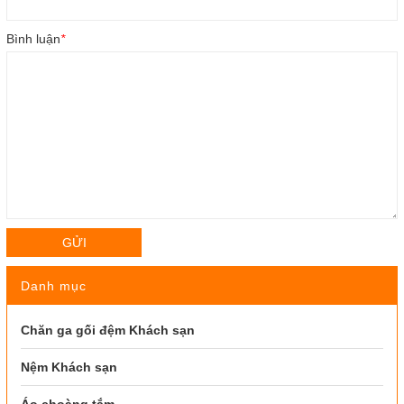
Bình luận
*
GỬI
Danh mục
Chăn ga gối đệm Khách sạn
Nệm Khách sạn