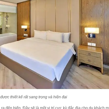
được thiết kế rất sang trọng và hiện đại
ra đến biển. Đây sẽ là một vị trí cực kỳ đắc địa cho du khách 