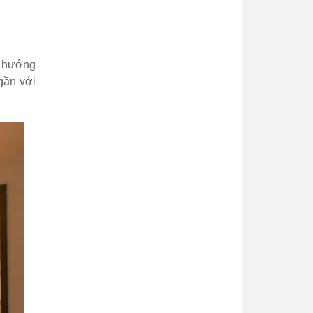
o hướng
gần với