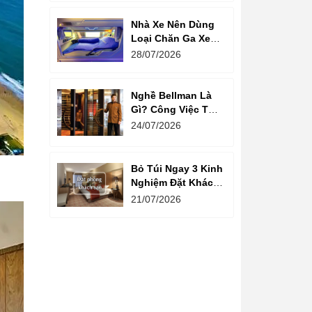
Nhà Xe Nên Dùng
Loại Chăn Ga Xe
Giường Nằm Nào?
28/07/2026
Nghề Bellman Là
Gì? Công Việc Thú
Vị Phía Sau Cánh
24/07/2026
Cửa Khách Sạn
Bỏ Túi Ngay 3 Kinh
Nghiệm Đặt Khách
Sạn Giá Rẻ Cho
21/07/2026
Mùa Du Lịch