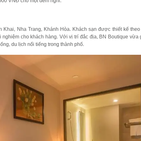
.000 VNĐ cho một đêm nghỉ.
nh Khai, Nha Trang, Khánh Hòa. Khách sạn được thiết kế the
i nghiệm cho khách hàng. Với vị trí đắc địa, BN Boutique vừa 
ống, du lịch nổi tiếng trong thành phố.