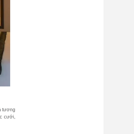
á tương
c cưới,