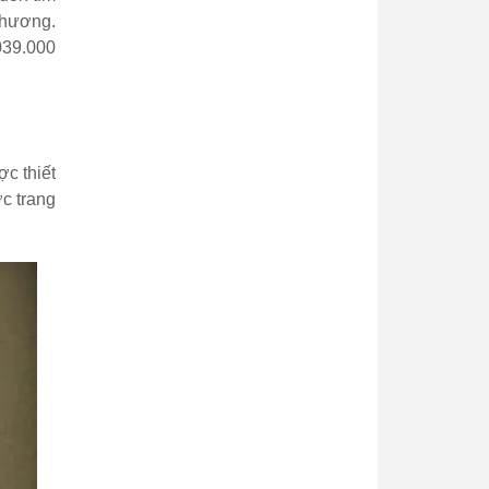
thương.
039.000
c thiết
c trang