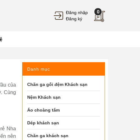
0
Đăng nhập
Đăng ký
ệ
Danh mục
Chăn ga gối đệm Khách sạn
đầu của
lý. Cùng
Nệm Khách sạn
Áo choàng tắm
Dép khách sạn
 rẻ Nha
Chăn ga khách sạn
iển nên