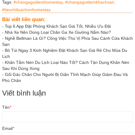
Tags:
#changagoidemhomestay,
#changagoidemkhachsan,
#tieuchiluachonhomestay
Bài viết liên quan:
-
Top 6 App Đặt Phòng Khách Sạn Giá Tốt, Nhiều Ưu Đãi
-
Nhà Xe Nên Dùng Loại Chăn Ga Xe Giường Nằm Nào?
-
Nghề Bellman Là Gì? Công Việc Thú Vị Phía Sau Cánh Cửa Khách
Sạn
-
Bỏ Túi Ngay 3 Kinh Nghiệm Đặt Khách Sạn Giá Rẻ Cho Mùa Du
Lịch
-
Khăn Tắm Nén Du Lịch Loại Nào Tốt? Cách Tận Dụng Khăn Nén
Sau Khi Dùng Xong
-
Gối Gác Chân Cho Người Bị Giãn Tĩnh Mạch Giúp Giảm Đau Và
Phù Chân
Viết bình luận
Tên
*
Email
*