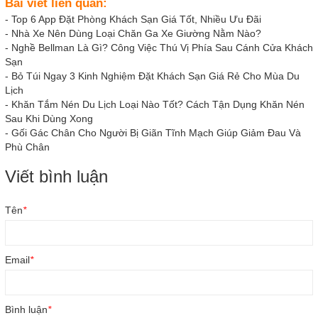
Bài viết liên quan:
-
Top 6 App Đặt Phòng Khách Sạn Giá Tốt, Nhiều Ưu Đãi
-
Nhà Xe Nên Dùng Loại Chăn Ga Xe Giường Nằm Nào?
-
Nghề Bellman Là Gì? Công Việc Thú Vị Phía Sau Cánh Cửa Khách
Sạn
-
Bỏ Túi Ngay 3 Kinh Nghiệm Đặt Khách Sạn Giá Rẻ Cho Mùa Du
Lịch
-
Khăn Tắm Nén Du Lịch Loại Nào Tốt? Cách Tận Dụng Khăn Nén
Sau Khi Dùng Xong
-
Gối Gác Chân Cho Người Bị Giãn Tĩnh Mạch Giúp Giảm Đau Và
Phù Chân
Viết bình luận
Tên
*
Email
*
Bình luận
*