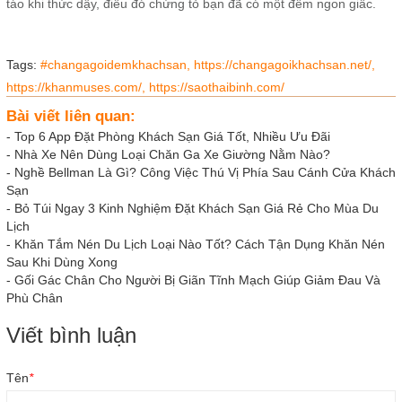
táo khi thức dậy, điều đó chứng tỏ bạn đã có một đêm ngon giấc.
Tags:
#changagoidemkhachsan,
https://changagoikhachsan.net/,
https://khanmuses.com/,
https://saothaibinh.com/
Bài viết liên quan:
-
Top 6 App Đặt Phòng Khách Sạn Giá Tốt, Nhiều Ưu Đãi
-
Nhà Xe Nên Dùng Loại Chăn Ga Xe Giường Nằm Nào?
-
Nghề Bellman Là Gì? Công Việc Thú Vị Phía Sau Cánh Cửa Khách
Sạn
-
Bỏ Túi Ngay 3 Kinh Nghiệm Đặt Khách Sạn Giá Rẻ Cho Mùa Du
Lịch
-
Khăn Tắm Nén Du Lịch Loại Nào Tốt? Cách Tận Dụng Khăn Nén
Sau Khi Dùng Xong
-
Gối Gác Chân Cho Người Bị Giãn Tĩnh Mạch Giúp Giảm Đau Và
Phù Chân
Viết bình luận
Tên
*