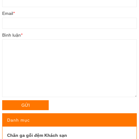
Email
*
Bình luận
*
GỬI
Danh mục
Chăn ga gối đệm Khách sạn