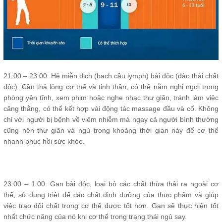
21:00 – 23:00: Hệ miễn dịch (bạch cầu lymph) bài độc (đào thải chất
độc). Cần thả lỏng cơ thể và tinh thần, có thể nằm nghỉ ngơi trong
phòng yên tĩnh, xem phim hoặc nghe nhạc thư giãn, tránh làm việc
căng thẳng, có thể kết hợp vài động tác massage đầu và cổ. Không
chỉ với người bị bệnh về viêm nhiễm mà ngay cả người bình thường
cũng nên thư giãn và ngủ trong khoảng thời gian này để cơ thể
nhanh phục hồi sức khỏe.
23:00 – 1:00: Gan bài độc, loại bỏ các chất thừa thải ra ngoài cơ
thể, sử dụng triệt để các chất dinh dưỡng của thực phẩm và giúp
việc trao đổi chất trong cơ thể được tốt hơn. Gan sẽ thực hiện tốt
nhất chức năng của nó khi cơ thể trong trạng thái ngủ say.