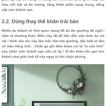
hòa, nổi bật và ấn tượng. tăng thêm phần sang trọng, đẳng
cấp cho khách sạn.
2.2. Dùng thay thế khăn trải bàn
Nhiều du khách có thói quen mang đồ ăn lên giường để ngồi /
nằm và thưởng thức. Điều này rất dễ dẫn đến việc thức ăn rơi
vãi / dính vào lúc này làm bẩn tấm trải giường, đặc biệt là tấm
có màu trắng tinh. , Chăn ga gối đệm được coi là “vị cứu tinh”
của nhân viên khách sạn nếu cô ấy / lễ tân khéo léo gợi cho
khách cảm giác tinh tế này ngay từ khi nhận phòng.