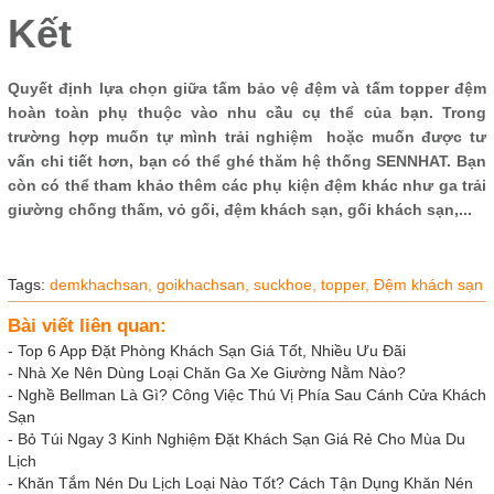
Kết
Quyết định lựa chọn giữa tấm bảo vệ đệm và tấm topper đệm
hoàn toàn phụ thuộc vào nhu cầu cụ thể của bạn. Trong
trường hợp muốn tự mình trải nghiệm hoặc muốn được tư
vấn chi tiết hơn, bạn có thể ghé thăm hệ thống SENNHAT. Bạn
còn có thể tham khảo thêm các phụ kiện đệm khác như ga trải
giường chống thấm, vỏ gối, đệm khách sạn, gối khách sạn,...
Tags:
demkhachsan,
goikhachsan,
suckhoe,
topper,
Đệm khách sạn
Bài viết liên quan:
-
Top 6 App Đặt Phòng Khách Sạn Giá Tốt, Nhiều Ưu Đãi
-
Nhà Xe Nên Dùng Loại Chăn Ga Xe Giường Nằm Nào?
-
Nghề Bellman Là Gì? Công Việc Thú Vị Phía Sau Cánh Cửa Khách
Sạn
-
Bỏ Túi Ngay 3 Kinh Nghiệm Đặt Khách Sạn Giá Rẻ Cho Mùa Du
Lịch
-
Khăn Tắm Nén Du Lịch Loại Nào Tốt? Cách Tận Dụng Khăn Nén