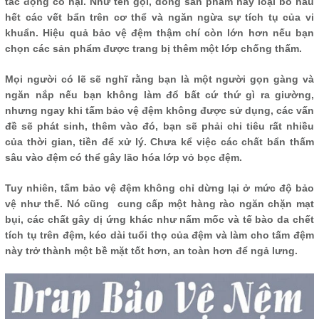
tác động có hại. Như tên gọi, dòng sản phẩm này loại bỏ hầu
hết các vết bẩn trên cơ thể và ngăn ngừa sự tích tụ của vi
khuẩn. Hiệu quả bảo vệ đệm thậm chí còn lớn hơn nếu bạn
chọn các sản phẩm được trang bị thêm một lớp chống thấm.
Mọi người có lẽ sẽ nghĩ rằng bạn là một người gọn gàng và
ngăn nắp nếu bạn không làm đổ bất cứ thứ gì ra giường,
nhưng ngay khi tấm bảo vệ đệm không được sử dụng, các vấn
đề sẽ phát sinh, thêm vào đó, bạn sẽ phải chi tiêu rất nhiều
của thời gian, tiền để xử lý. Chưa kể việc các chất bẩn thấm
sâu vào đệm có thể gây lão hóa lớp vỏ bọc đệm.
Tuy nhiên, tấm bảo vệ đệm không chỉ dừng lại ở mức độ bảo
vệ như thế. Nó cũng cung cấp một hàng rào ngăn chặn mạt
bụi, các chất gây dị ứng khác như nấm mốc và tế bào da chết
tích tụ trên đệm, kéo dài tuổi thọ của đệm và làm cho tấm đệm
này trở thành một bề mặt tốt hơn, an toàn hơn để ngả lưng.