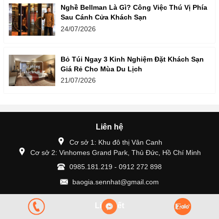
Nghề Bellman Là Gì? Công Việc Thú Vị Phía
Sau Cánh Cửa Khách Sạn
24/07/2026
Bỏ Túi Ngay 3 Kinh Nghiệm Đặt Khách Sạn
Giá Rẻ Cho Mùa Du Lịch
21/07/2026
Liên hệ
Cơ sở 1: Khu đô thị Vân Canh
Cơ sở 2: Vinhomes Grand Park, Thủ Đức, Hồ Chí Minh
0985.181.219 - 0912 272 898
baogia.sennhat@gmail.com
Liên kết