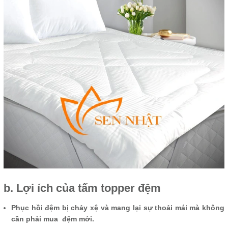
b. Lợi ích của tấm topper đệm
Phục hồi đệm bị chảy xệ và mang lại sự thoải mái mà không
cần phải mua đệm mới.