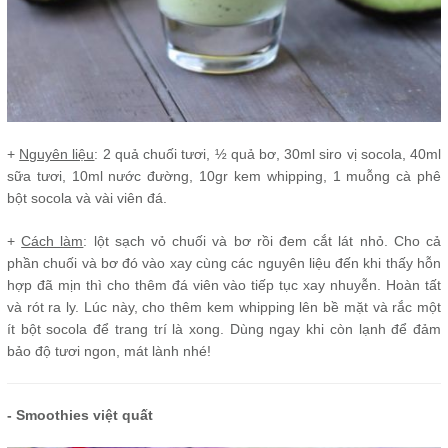
+
Nguyên liệu
: 2 quả chuối tươi, ½ quả bơ, 30ml siro vị socola, 40ml
sữa tươi, 10ml nước đường, 10gr kem whipping, 1 muỗng cà phê
bột socola và vài viên đá.
+
Cách làm
: lột sạch vỏ chuối và bơ rồi đem cắt lát nhỏ. Cho cả
phần chuối và bơ đó vào xay cùng các nguyên liệu đến khi thấy hỗn
hợp đã mịn thì cho thêm đá viên vào tiếp tục xay nhuyễn. Hoàn tất
và rót ra ly. Lúc này, cho thêm kem whipping lên bề mặt và rắc một
ít bột socola để trang trí là xong. Dùng ngay khi còn lạnh để đảm
bảo độ tươi ngon, mát lành nhé!
- Smoothies việt quất