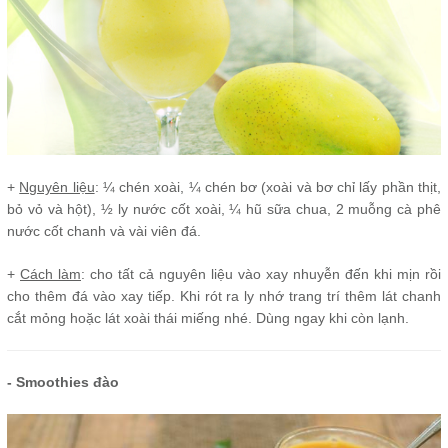
+
Nguyên liệu
: ¼ chén xoài, ¼ chén bơ (xoài và bơ chỉ lấy phần thịt,
bỏ vỏ và hột), ½ ly nước cốt xoài, ¼ hũ sữa chua, 2 muỗng cà phê
nước cốt chanh và vài viên đá.
+
Cách làm
: cho tất cả nguyên liệu vào xay nhuyễn đến khi mịn rồi
cho thêm đá vào xay tiếp. Khi rót ra ly nhớ trang trí thêm lát chanh
cắt mỏng hoặc lát xoài thái miếng nhé. Dùng ngay khi còn lạnh.
- Smoothies đào