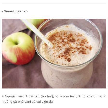
- Smoothies táo
+
Nguyên liệu
: 1 trái táo (bỏ hạt), ½ ly sữa tươi, 1 hũ sữa chua, ½
muỗng cà phê vani và vài viên đá