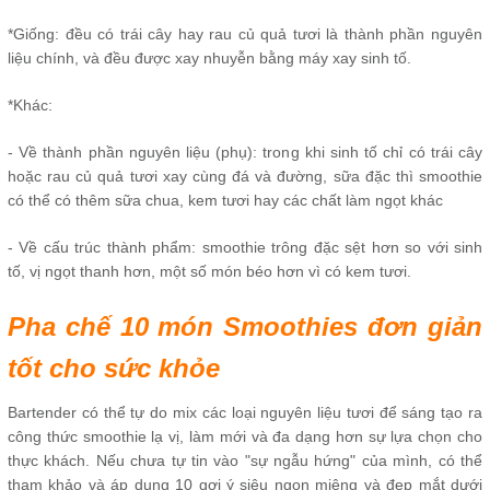
*Giống: đều có trái cây hay rau củ quả tươi là thành phần nguyên
liệu chính, và đều được xay nhuyễn bằng máy xay sinh tố.
*Khác:
- Về thành phần nguyên liệu (phụ): trong khi sinh tố chỉ có trái cây
hoặc rau củ quả tươi xay cùng đá và đường, sữa đặc thì smoothie
có thể có thêm sữa chua, kem tươi hay các chất làm ngọt khác
- Về cấu trúc thành phẩm: smoothie trông đặc sệt hơn so với sinh
tố, vị ngọt thanh hơn, một số món béo hơn vì có kem tươi.
Pha chế 10 món Smoothies đơn giản
tốt cho sức khỏe
Bartender có thể tự do mix các loại nguyên liệu tươi để sáng tạo ra
công thức smoothie lạ vị, làm mới và đa dạng hơn sự lựa chọn cho
thực khách. Nếu chưa tự tin vào "sự ngẫu hứng" của mình, có thể
tham khảo và áp dụng 10 gợi ý siêu ngon miệng và đẹp mắt dưới