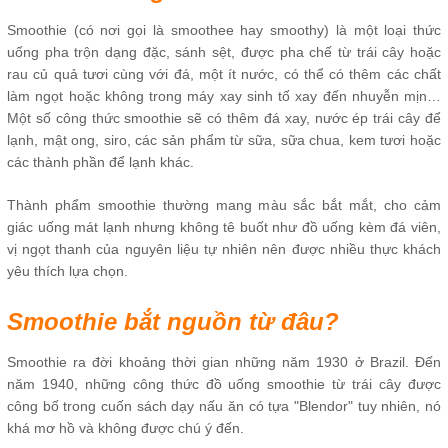
Smoothie (có nơi gọi là smoothee hay smoothy) là một loại thức
uống pha trộn dạng đặc, sánh sệt, được pha chế từ trái cây hoặc
rau củ quả tươi cùng với đá, một ít nước, có thể có thêm các chất
làm ngọt hoặc không trong máy xay sinh tố xay đến nhuyễn mịn…
Một số công thức smoothie sẽ có thêm đá xay, nước ép trái cây để
lạnh, mật ong, siro, các sản phẩm từ sữa, sữa chua, kem tươi hoặc
các thành phần để lạnh khác.
Thành phẩm smoothie thường mang màu sắc bắt mắt, cho cảm
giác uống mát lạnh nhưng không tê buốt như đồ uống kèm đá viên,
vị ngọt thanh của nguyên liệu tự nhiên nên được nhiều thực khách
yêu thích lựa chọn.
Smoothie bắt nguồn từ đâu?
Smoothie ra đời khoảng thời gian những năm 1930 ở Brazil. Đến
năm 1940, những công thức đồ uống smoothie từ trái cây được
công bố trong cuốn sách dạy nấu ăn có tựa "Blendor" tuy nhiên, nó
khá mơ hồ và không được chú ý đến.