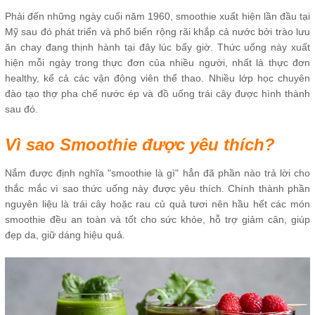
Phải đến những ngày cuối năm 1960, smoothie xuất hiện lần đầu tại
Mỹ sau đó phát triển và phổ biến rộng rãi khắp cả nước bởi trào lưu
ăn chay đang thịnh hành tại đây lúc bấy giờ. Thức uống này xuất
hiện mỗi ngày trong thực đơn của nhiều người, nhất là thực đơn
healthy, kể cả các vận động viên thể thao. Nhiều lớp học chuyên
đào tạo thợ pha chế nước ép và đồ uống trái cây được hình thành
sau đó. ​
Vì sao Smoothie được yêu thích?
Nắm được định nghĩa "smoothie là gì" hẳn đã phần nào trả lời cho
thắc mắc vì sao thức uống này được yêu thích. Chính thành phần
nguyên liệu là trái cây hoặc rau củ quả tươi nên hầu hết các món
smoothie đều an toàn và tốt cho sức khỏe, hỗ trợ giảm cân, giúp
đẹp da, giữ dáng hiệu quả.