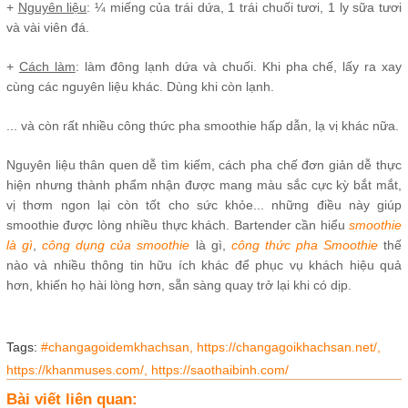
+
Nguyên liệu
: ¼ miếng của trái dứa, 1 trái chuối tươi, 1 ly sữa tươi
và vài viên đá.
+
Cách làm
: làm đông lạnh dứa và chuối. Khi pha chế, lấy ra xay
cùng các nguyên liệu khác. Dùng khi còn lạnh.​
... và còn rất nhiều công thức pha smoothie hấp dẫn, lạ vị khác nữa.
​Nguyên liệu thân quen dễ tìm kiếm, cách pha chế đơn giản dễ thực
hiện nhưng thành phẩm nhận được mang màu sắc cực kỳ bắt mắt,
vị thơm ngon lại còn tốt cho sức khỏe... những điều này giúp
smoothie được lòng nhiều thực khách. Bartender cần hiểu
smoothie
là gì
,
công dụng của smoothie
là gì,
công thức pha Smoothie
thế
nào và nhiều thông tin hữu ích khác để phục vụ khách hiệu quả
hơn, khiến họ hài lòng hơn, sẵn sàng quay trở lại khi có dịp.
Tags:
#changagoidemkhachsan,
https://changagoikhachsan.net/,
https://khanmuses.com/,
https://saothaibinh.com/
Bài viết liên quan: