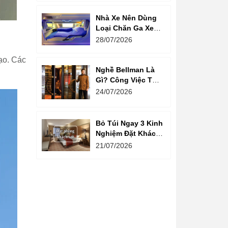
Nhà Xe Nên Dùng
Loại Chăn Ga Xe
Giường Nằm Nào?
28/07/2026
đạo. Các
Nghề Bellman Là
Gì? Công Việc Thú
Vị Phía Sau Cánh
24/07/2026
Cửa Khách Sạn
Bỏ Túi Ngay 3 Kinh
Nghiệm Đặt Khách
Sạn Giá Rẻ Cho
21/07/2026
Mùa Du Lịch