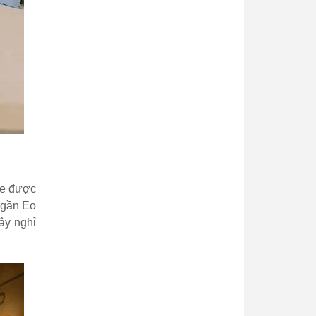
fe được
i gần Eo
ây nghỉ