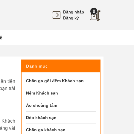
0
Đăng nhập
Đăng ký
ệ
Danh mục
Chăn ga gối đệm Khách sạn
ận tiện
ạn trải
Nệm Khách sạn
Áo choàng tắm
Dép khách sạn
. Khách
ảng vài
Chăn ga khách sạn