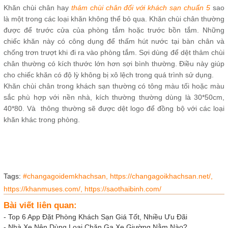
Khăn chùi chân hay
thảm chùi chân đối với khách sạn chuẩn 5
sao
là một trong các loại khăn không thể bỏ qua. Khăn chùi chân thường
được để trước cửa của phòng tắm hoặc trước bồn tắm. Những
chiếc khăn này có công dụng để thấm hút nước tại bàn chân và
chống trơn trượt khi đi ra vào phòng tắm. Sợi dùng để dệt thảm chùi
chân thường có kích thước lớn hơn sợi bình thường. Điều này giúp
cho chiếc khăn có độ lỳ không bị xô lệch trong quá trình sử dụng.
Khăn chùi chân trong khách sạn thường có tông màu tối hoặc màu
sắc phù hợp với nền nhà, kích thường thường dùng là 30*50cm,
40*80. Và thông thường sẽ được dệt logo để đồng bộ với các loại
khăn khác trong phòng.
Tags:
#changagoidemkhachsan,
https://changagoikhachsan.net/,
https://khanmuses.com/,
https://saothaibinh.com/
Bài viết liên quan:
-
Top 6 App Đặt Phòng Khách Sạn Giá Tốt, Nhiều Ưu Đãi
-
Nhà Xe Nên Dùng Loại Chăn Ga Xe Giường Nằm Nào?