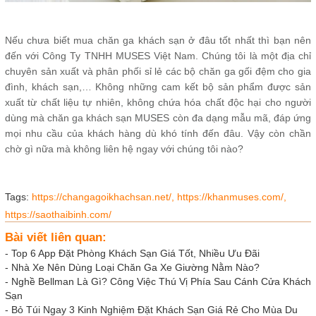
Nếu chưa biết mua chăn ga khách sạn ở đâu tốt nhất thì bạn nên
đến với Công Ty TNHH MUSES Việt Nam. Chúng tôi là một địa chỉ
chuyên sản xuất và phân phối sỉ lẻ các bộ chăn ga gối đệm cho gia
đình, khách sạn,… Không những cam kết bộ sản phẩm được sản
xuất từ chất liệu tự nhiên, không chứa hóa chất độc hại cho người
dùng mà chăn ga khách sạn MUSES còn đa dạng mẫu mã, đáp ứng
mọi nhu cầu của khách hàng dù khó tính đến đâu. Vậy còn chần
chờ gì nữa mà không liên hệ ngay với chúng tôi nào?
Tags:
https://changagoikhachsan.net/,
https://khanmuses.com/,
https://saothaibinh.com/
Bài viết liên quan:
-
Top 6 App Đặt Phòng Khách Sạn Giá Tốt, Nhiều Ưu Đãi
-
Nhà Xe Nên Dùng Loại Chăn Ga Xe Giường Nằm Nào?
-
Nghề Bellman Là Gì? Công Việc Thú Vị Phía Sau Cánh Cửa Khách
Sạn
-
Bỏ Túi Ngay 3 Kinh Nghiệm Đặt Khách Sạn Giá Rẻ Cho Mùa Du