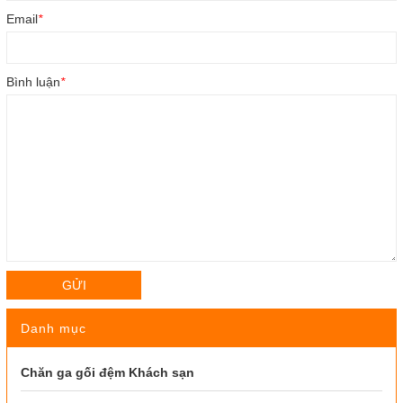
Email
*
Bình luận
*
GỬI
Danh mục
Chăn ga gối đệm Khách sạn