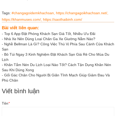
Tags:
#changagoidemkhachsan,
https://changagoikhachsan.net/,
https://khanmuses.com/,
https://saothaibinh.com/
Bài viết liên quan:
-
Top 6 App Đặt Phòng Khách Sạn Giá Tốt, Nhiều Ưu Đãi
-
Nhà Xe Nên Dùng Loại Chăn Ga Xe Giường Nằm Nào?
-
Nghề Bellman Là Gì? Công Việc Thú Vị Phía Sau Cánh Cửa Khách
Sạn
-
Bỏ Túi Ngay 3 Kinh Nghiệm Đặt Khách Sạn Giá Rẻ Cho Mùa Du
Lịch
-
Khăn Tắm Nén Du Lịch Loại Nào Tốt? Cách Tận Dụng Khăn Nén
Sau Khi Dùng Xong
-
Gối Gác Chân Cho Người Bị Giãn Tĩnh Mạch Giúp Giảm Đau Và
Phù Chân
Viết bình luận
Tên
*