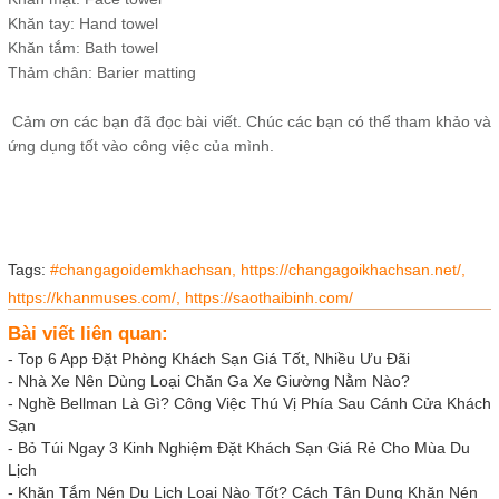
Khăn tay: Hand towel
Khăn tắm: Bath towel
Thảm chân: Barier matting
Cảm ơn các bạn đã đọc bài viết. Chúc các bạn có thể tham khảo và
ứng dụng tốt vào công việc của mình.
Tags:
#changagoidemkhachsan,
https://changagoikhachsan.net/,
https://khanmuses.com/,
https://saothaibinh.com/
Bài viết liên quan:
-
Top 6 App Đặt Phòng Khách Sạn Giá Tốt, Nhiều Ưu Đãi
-
Nhà Xe Nên Dùng Loại Chăn Ga Xe Giường Nằm Nào?
-
Nghề Bellman Là Gì? Công Việc Thú Vị Phía Sau Cánh Cửa Khách
Sạn
-
Bỏ Túi Ngay 3 Kinh Nghiệm Đặt Khách Sạn Giá Rẻ Cho Mùa Du
Lịch
-
Khăn Tắm Nén Du Lịch Loại Nào Tốt? Cách Tận Dụng Khăn Nén