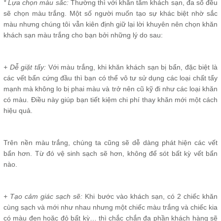
* Lựa chọn màu sắc:
Thường thì với khăn tắm khách sạn, đa số đều
sẽ chọn màu trắng. Một số người muốn tạo sự khác biệt nhờ sắc
màu nhưng chúng tôi vẫn kiên định giữ lại lời khuyên nên chọn khăn
khách sạn màu trắng cho bạn bởi những lý do sau:
+ Dễ giặt tẩy:
Với màu trắng, khi khăn khách sạn bị bẩn, đặc biệt là
các vết bẩn cứng đầu thì bạn có thể vô tư sử dụng các loại chất tẩy
mạnh mà không lo bị phai màu và trở nên cũ kỹ đi như các loại khăn
có màu. Điều này giúp bạn tiết kiệm chi phí thay khăn mới một cách
hiệu quả.
Trên nền màu trắng, chúng ta cũng sẽ dễ dàng phát hiện các vết
bẩn hơn. Từ đó vệ sinh sạch sẽ hơn, không để sót bất kỳ vết bẩn
nào.
+ Tạo cảm giác sạch sẽ:
Khi bước vào khách sạn, có 2 chiếc khăn
cùng sạch và mới như nhau nhưng một chiếc màu trắng và chiếc kia
có màu đen hoặc đỏ bất kỳ… thì chắc chắn đa phần khách hàng sẽ