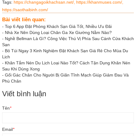
Tags:
https://changagoikhachsan.net/,
https://khanmuses.com/,
https://saothaibinh.com/
Bài viết liên quan:
-
Top 6 App Đặt Phòng Khách Sạn Giá Tốt, Nhiều Ưu Đãi
-
Nhà Xe Nên Dùng Loại Chăn Ga Xe Giường Nằm Nào?
-
Nghề Bellman Là Gì? Công Việc Thú Vị Phía Sau Cánh Cửa Khách
Sạn
-
Bỏ Túi Ngay 3 Kinh Nghiệm Đặt Khách Sạn Giá Rẻ Cho Mùa Du
Lịch
-
Khăn Tắm Nén Du Lịch Loại Nào Tốt? Cách Tận Dụng Khăn Nén
Sau Khi Dùng Xong
-
Gối Gác Chân Cho Người Bị Giãn Tĩnh Mạch Giúp Giảm Đau Và
Phù Chân
Viết bình luận
Tên
*
Email
*