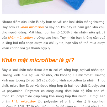
Nhược điểm của khăn là dày hơn so với các loại khăn thông thường.
Dày hơn cả
khăn microfiber
vì vậy đôi khi gây ra cảm giác khó chịu
cho người dùng. Mặt khác, do làm từ 100% thiên nhiên nên giá cả
của
khăn mặt cotton
thường cao hơn. Tuy nhiên bạn không cần quá
lo lắng bởi nếu chọn được địa chỉ uy tín, bạn vẫn có thể mua được
khăn cotton với giá thành hợp lý.
Khăn mặt microfiber là gì?
Đây là loại khăn mặt được làm từ sợi vải tổng hợp, sợi vải nhân tạo.
Đường kính của sợi vải rất nhỏ, chỉ khoảng 10 micromet. Đường
kính này tương tới với 1/3 của đường kính sợi cotton tự nhiên. Thực
chất, microfiber là sợi vải được tổng hợp từ hai hợp chất là polyester
và polyamide. Polyester có công dụng đảm bảo độ bền cho vải
trong khi polyamide giúp tăng khả năng hấp thụ nước. Ở một sản
phẩm
khăn microfiber
tốt, polyester sẽ phải chiếm tỷ lệ cao hơn
thường là 80%. Tỷ lệ của thành phần đó càng cao thì giá của khăn