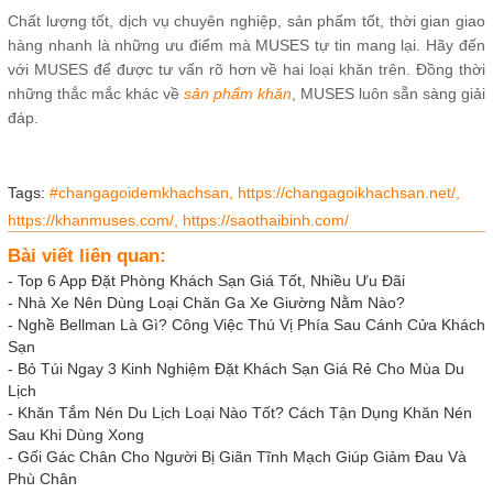
Chất lượng tốt, dịch vụ chuyên nghiệp, sản phẩm tốt, thời gian giao
hàng nhanh là những ưu điểm mà MUSES tự tin mang lại. Hãy đến
với MUSES để được tư vấn rõ hơn về hai loại khăn trên. Đồng thời
những thắc mắc khác về
sản phẩm khăn
, MUSES luôn sẵn sàng giải
đáp.
Tags:
#changagoidemkhachsan,
https://changagoikhachsan.net/,
https://khanmuses.com/,
https://saothaibinh.com/
Bài viết liên quan:
-
Top 6 App Đặt Phòng Khách Sạn Giá Tốt, Nhiều Ưu Đãi
-
Nhà Xe Nên Dùng Loại Chăn Ga Xe Giường Nằm Nào?
-
Nghề Bellman Là Gì? Công Việc Thú Vị Phía Sau Cánh Cửa Khách
Sạn
-
Bỏ Túi Ngay 3 Kinh Nghiệm Đặt Khách Sạn Giá Rẻ Cho Mùa Du
Lịch
-
Khăn Tắm Nén Du Lịch Loại Nào Tốt? Cách Tận Dụng Khăn Nén
Sau Khi Dùng Xong
-
Gối Gác Chân Cho Người Bị Giãn Tĩnh Mạch Giúp Giảm Đau Và
Phù Chân