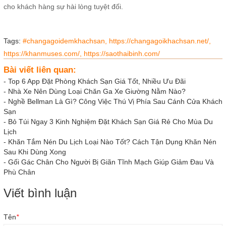
cho khách hàng sự hài lòng tuyệt đối.
Tags:
#changagoidemkhachsan,
https://changagoikhachsan.net/,
https://khanmuses.com/,
https://saothaibinh.com/
Bài viết liên quan:
-
Top 6 App Đặt Phòng Khách Sạn Giá Tốt, Nhiều Ưu Đãi
-
Nhà Xe Nên Dùng Loại Chăn Ga Xe Giường Nằm Nào?
-
Nghề Bellman Là Gì? Công Việc Thú Vị Phía Sau Cánh Cửa Khách
Sạn
-
Bỏ Túi Ngay 3 Kinh Nghiệm Đặt Khách Sạn Giá Rẻ Cho Mùa Du
Lịch
-
Khăn Tắm Nén Du Lịch Loại Nào Tốt? Cách Tận Dụng Khăn Nén
Sau Khi Dùng Xong
-
Gối Gác Chân Cho Người Bị Giãn Tĩnh Mạch Giúp Giảm Đau Và
Phù Chân
Viết bình luận
Tên
*