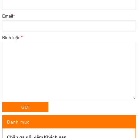
Email
*
Bình luận
*
GỬI
Danh mục
Chăn ga gối đệm Khách sạn