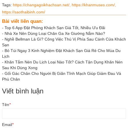
Tags:
https://changagoikhachsan.net/,
https://khanmuses.com/,
https://saothaibinh.com/
Bài viết liên quan:
-
Top 6 App Đặt Phòng Khách Sạn Giá Tốt, Nhiều Ưu Đãi
-
Nhà Xe Nên Dùng Loại Chăn Ga Xe Giường Nằm Nào?
-
Nghề Bellman Là Gì? Công Việc Thú Vị Phía Sau Cánh Cửa Khách
Sạn
-
Bỏ Túi Ngay 3 Kinh Nghiệm Đặt Khách Sạn Giá Rẻ Cho Mùa Du
Lịch
-
Khăn Tắm Nén Du Lịch Loại Nào Tốt? Cách Tận Dụng Khăn Nén
Sau Khi Dùng Xong
-
Gối Gác Chân Cho Người Bị Giãn Tĩnh Mạch Giúp Giảm Đau Và
Phù Chân
Viết bình luận
Tên
*
Email
*