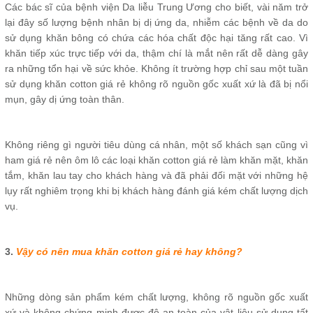
Các bác sĩ của bệnh viện Da liễu Trung Ương cho biết, vài năm trở
lại đây số lượng bệnh nhân bị dị ứng da, nhiễm các bệnh về da do
sử dụng khăn bông có chứa các hóa chất độc hại tăng rất cao. Vì
khăn tiếp xúc trực tiếp với da, thậm chí là mắt nên rất dễ dàng gây
ra những tổn hại về sức khỏe. Không ít trường hợp chỉ sau một tuần
sử dụng khăn cotton giá rẻ không rõ nguồn gốc xuất xứ là đã bị nổi
mụn, gây dị ứng toàn thân.
Không riêng gì người tiêu dùng cá nhân, một số khách sạn cũng vì
ham giá rẻ nên ôm lô các loại khăn cotton giá rẻ làm khăn mặt, khăn
tắm, khăn lau tay cho khách hàng và đã phải đối mặt với những hệ
lụy rất nghiêm trọng khi bị khách hàng đánh giá kém chất lượng dịch
vụ.
3.
Vậy có nên mua khăn cotton giá rẻ hay không?
Những dòng sản phẩm kém chất lượng, không rõ nguồn gốc xuất
xứ và không chứng minh được độ an toàn của vật liệu sử dụng tất