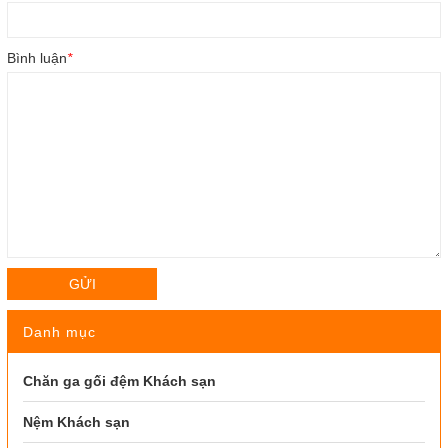
Bình luận
*
GỬI
Danh mục
Chăn ga gối đệm Khách sạn
Nệm Khách sạn