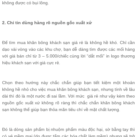
không được có bụi lông.
2. Chỉ tin dùng hàng rõ nguồn gốc xuất xứ
Để tìm mua khăn bông khách sạn giá rẻ là không hề khó. Chỉ cần
dạo vài vòng vào các khu chợ, bạn dễ dàng tìm được các mối hàng
với giá bán chỉ từ 3 – 5.000/chiếc cùng lời “dắt mối” in logo thương
hiệu khách sạn với giá cực rẻ.
Chọn theo hướng này chắc chắn giúp bạn tiết kiệm một khoản
không hề nhỏ cho việc mua khăn bông khách sạn, nhưng tính về lâu
dài thì đó là một nước đi sai lầm. Với mức giá rẻ như vậy kèm theo
nguồn gốc xuất xứ không rõ ràng thì chắc chắn khăn bông khách
sạn không thể giúp bạn thỏa mãn tiêu chí về mặt chất lượng.
Đó là dòng sản phẩm bị nhuộm phẩm màu độc hại, sờ bằng tay thì
có vẻ mềm mại (do được tẩm các hóa chất làm mềm) nhưng sẽ trở