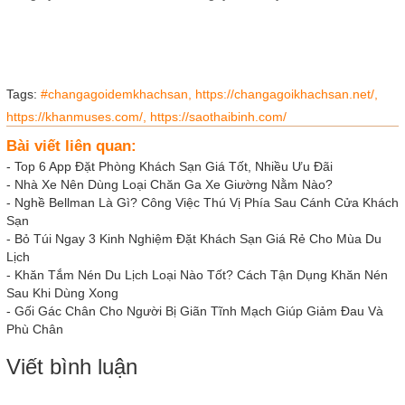
Tags:
#changagoidemkhachsan,
https://changagoikhachsan.net/,
https://khanmuses.com/,
https://saothaibinh.com/
Bài viết liên quan:
-
Top 6 App Đặt Phòng Khách Sạn Giá Tốt, Nhiều Ưu Đãi
-
Nhà Xe Nên Dùng Loại Chăn Ga Xe Giường Nằm Nào?
-
Nghề Bellman Là Gì? Công Việc Thú Vị Phía Sau Cánh Cửa Khách
Sạn
-
Bỏ Túi Ngay 3 Kinh Nghiệm Đặt Khách Sạn Giá Rẻ Cho Mùa Du
Lịch
-
Khăn Tắm Nén Du Lịch Loại Nào Tốt? Cách Tận Dụng Khăn Nén
Sau Khi Dùng Xong
-
Gối Gác Chân Cho Người Bị Giãn Tĩnh Mạch Giúp Giảm Đau Và
Phù Chân
Viết bình luận