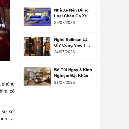
Nhà Xe Nên Dùng
Loại Chăn Ga Xe
Giường Nằm Nào?
28/07/2026
Nghề Bellman Là
Gì? Công Việc Thú
Vị Phía Sau Cánh
24/07/2026
Cửa Khách Sạn
Bỏ Túi Ngay 3 Kinh
Nghiệm Đặt Khách
Sạn Giá Rẻ Cho
21/07/2026
ủa phòng
Mùa Du Lịch
him, có
 sự kết
nên trải