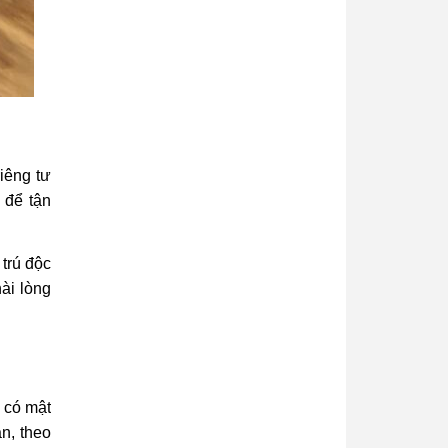
iêng tư
 để tận
trú độc
ài lòng
 có mật
n, theo