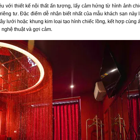
u với thiết kế nội thất ấn tượng, lấy cảm hứng từ hình ảnh chi
riêng tư. Đặc điểm dễ nhận biết nhất của mẫu khách sạn này l
ây lưới hoặc khung kim loại tạo hình chiếc lồng, kết hợp cùng 
nh nghệ thuật và gợi cảm.