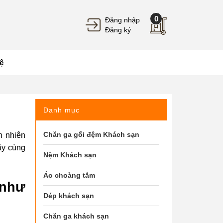
0
Đăng nhập
Đăng ký
ệ
Danh mục
Chăn ga gối đệm Khách sạn
n nhiên
ãy cùng
Nệm Khách sạn
Áo choàng tắm
 như
Dép khách sạn
Chăn ga khách sạn