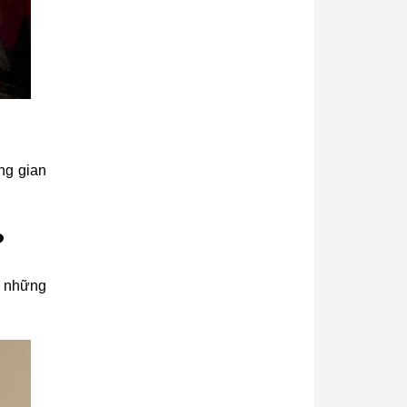
ng gian
?
i những