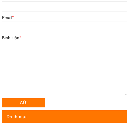
Email
*
Bình luận
*
GỬI
Danh mục