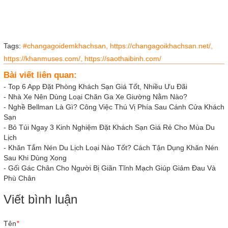
Tags:
#changagoidemkhachsan,
https://changagoikhachsan.net/,
https://khanmuses.com/,
https://saothaibinh.com/
Bài viết liên quan:
-
Top 6 App Đặt Phòng Khách Sạn Giá Tốt, Nhiều Ưu Đãi
-
Nhà Xe Nên Dùng Loại Chăn Ga Xe Giường Nằm Nào?
-
Nghề Bellman Là Gì? Công Việc Thú Vị Phía Sau Cánh Cửa Khách
Sạn
-
Bỏ Túi Ngay 3 Kinh Nghiệm Đặt Khách Sạn Giá Rẻ Cho Mùa Du
Lịch
-
Khăn Tắm Nén Du Lịch Loại Nào Tốt? Cách Tận Dụng Khăn Nén
Sau Khi Dùng Xong
-
Gối Gác Chân Cho Người Bị Giãn Tĩnh Mạch Giúp Giảm Đau Và
Phù Chân
Viết bình luận
Tên
*