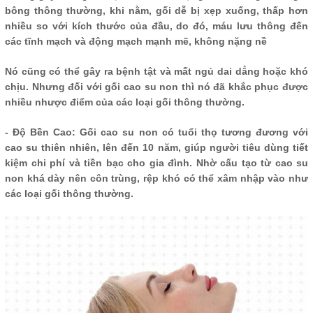
bông thông thường, khi nằm, gối dễ bị xẹp xuống, thấp hơn
nhiều so với kích thước của đầu, do đó, máu lưu thông đến
các tĩnh mạch và động mạch mạnh mẽ, không nặng nề
Nó cũng có thể gây ra bệnh tật và mất ngủ dai dẳng hoặc khó
chịu. Nhưng đối với gối cao su non thì nó đã khắc phục được
nhiều nhược điểm của các loại gối thông thường.
- Độ Bền Cao: Gối cao su non có tuổi thọ tương đương với
cao su thiên nhiên, lên đến 10 năm, giúp người tiêu dùng tiết
kiệm chi phí và tiền bạc cho gia đình. Nhờ cấu tạo từ cao su
non khá dày nên côn trùng, rệp khó có thể xâm nhập vào như
các loại gối thông thường.